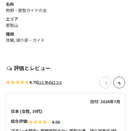
名称
熊野・那智ガイドの会
エリア
那智山
種類
体験, 語り部・ガイド
評価とレビュー
4.75
111 件の口コミ
日付: 2026年7月
日本 (女性, 30代)
総合評価:
4.00
プラン:
大門坂～熊野那智大社～那智の滝 語り部専任3時