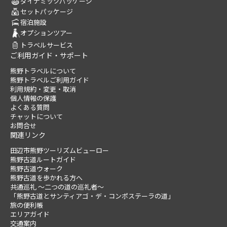
ダイナミックパッケージ
セットパッケージ
宿泊施設
オプションツアー
トラベルサービス
ご利用ガイド・サポート
熊野トラベルについて
熊野トラベルご利用ガイド
利用規約・変更・取消
個人情報の保護
よくある質問
チャットについて
お問合せ
関連リンク
田辺市熊野ツーリズムビューロー
熊野古道ルートガイド
熊野古道ウォーク
熊野古道を歩かれる方へ
共通巡礼 ～二つの道の巡礼者～
「熊野古道とサンティアゴ・デ・コンポステーラの道」
旅の便利帳
エリアガイド
交通案内