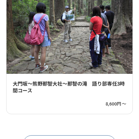
大門坂～熊野那智大社～那智の滝 語り部専任3時
間コース
8,600円 ～