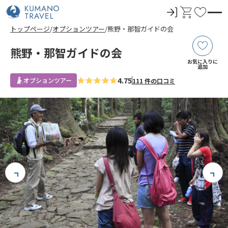
ロ
カ
お
グ
ー
気
トップページ
オプションツアー
熊野・那智ガイドの会
イ
ト
に
ン
入
熊野・那智ガイドの会
り
お気に入りに
追加
4.75
オプションツアー
111 件の口コミ