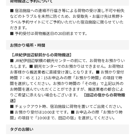
荷物搬送ご予約について
■ 宿泊施設への連絡不行届き等による荷物の受け渡し不可や紛失
などのトラブルを未然に防ぐため、お受取先・お届け先は熊野ト
ラベル予約サイトにてご予約いただいた宿泊施設に限らせていた
だきます。
■ 予約受付は荷物搬送日の20日前までです。
お預かり場所・時間
【JR紀伊田辺駅前からの荷物搬送】
■ JR紀伊田辺駅横の観光センターの前にて、お荷物をお預かりい
たします。
■ 観光センターでのお預かりはできません。お荷物は
お客様から搬送業者に直接受け渡しとなります。
■ お預かり受付
時間 7：45 と 12：15
お申込みの際「お預かり時間」の項目で時
間を選択してください。
お預かり時間の「その他」で上記以外の
お時間を選んでいただくことができますが、搬送業者の都合によ
りご希望に添えない場合もございます。
【田辺の宿からの荷物搬
送】
■ チェックアウト時、宿泊施設に荷物を置いてご出発ください。
■ お預かり受付は10:00までです。
■ お申込みの際「お預かり時
間」の項目で「10:00まで、田辺の宿」を選択してください。
タグのお願い