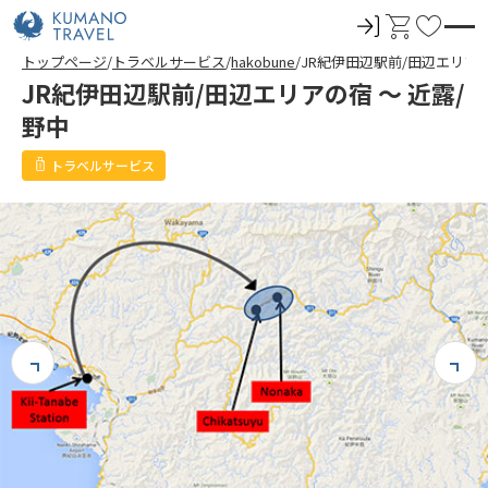
ロ
カ
お
グ
ー
気
トップページ
トラベルサービス
hakobune
JR紀伊田辺駅前/田辺エリアの
イ
ト
に
JR紀伊田辺駅前/田辺エリアの宿 ～ 近露/
ン
入
野中
り
トラベルサービス