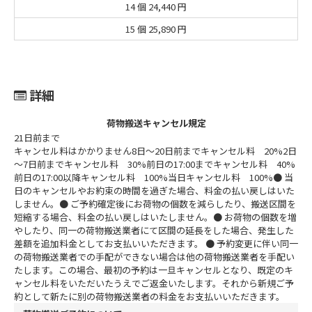
14 個
24,440 円
15 個
25,890 円
詳細
荷物搬送キャンセル規定
21日前まで
キャンセル料はかかりません
8日～20日前まで
キャンセル料 20%
2日
～7日前まで
キャンセル料 30%
前日の17:00まで
キャンセル料 40%
前日の17:00以降
キャンセル料 100%
当日
キャンセル料 100%
● 当
日のキャンセルやお約束の時間を過ぎた場合、料金の払い戻しはいた
しません。
● ご予約確定後にお荷物の個数を減らしたり、搬送区間を
短縮する場合、料金の払い戻しはいたしません。
● お荷物の個数を増
やしたり、同一の荷物搬送業者にて区間の延長をした場合、発生した
差額を追加料金としてお支払いいただきます。
● 予約変更に伴い同一
の荷物搬送業者での手配ができない場合は他の荷物搬送業者を手配い
たします。この場合、最初の予約は一旦キャンセルとなり、既定のキ
ャンセル料をいただいたうえでご返金いたします。それから新規ご予
約として新たに別の荷物搬送業者の料金をお支払いいただきます。