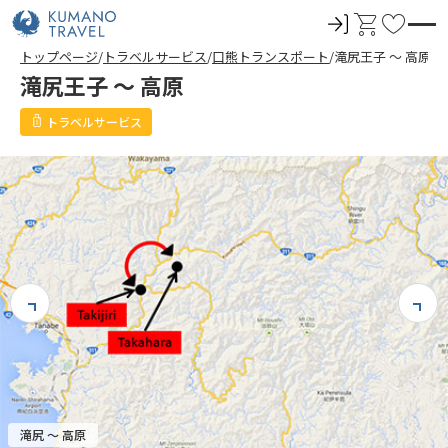
ロ
カ
お
グ
ー
気
トップページ
トラベルサービス
口熊トランスポート
滝尻王子 ～ 高原
イ
ト
に
滝尻王子 ～ 高原
ン
入
り
トラベルサービス
滝尻 ～ 高原