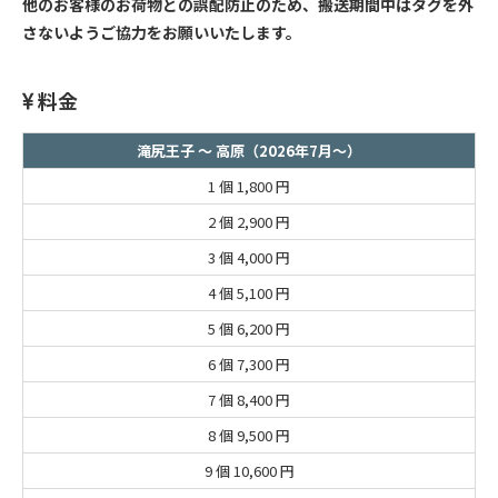
他のお客様のお荷物との誤配防止のため、搬送期間中はタグを外
さないようご協力をお願いいたします。
料金
滝尻王子 ～ 高原（2026年7月～）
1 個
1,800 円
2 個
2,900 円
3 個
4,000 円
4 個
5,100 円
5 個
6,200 円
6 個
7,300 円
7 個
8,400 円
8 個
9,500 円
9 個
10,600 円