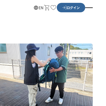
カ
お
EN
ログイン
ー
気
ト
に
入
り