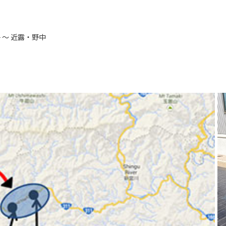
 ～ 近露・野中