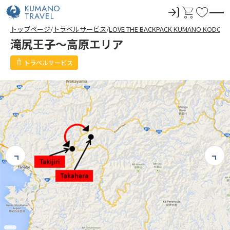
ロ
カ
お
グ
ー
気
トップページ
トラベルサービス
LOVE THE BACKPACK KUMANO KODO
イ
ト
に
滝尻王子～高原エリア
ン
入
り
トラベルサービス