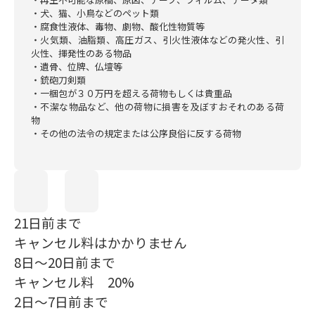
・犬、猫、小鳥などのペット類
・腐食性液体、毒物、劇物、酸化性物質等
・火気類、油脂類、高圧ガス、引火性液体などの発火性、引
火性、揮発性のある物品
・遺骨、位牌、仏壇等
・銃砲刀剣類
・一梱包が３０万円を超える荷物もしくは貴重品
・不潔な物品など、他の荷物に損害を及ぼすおそれのある荷
物
・その他の法令の規定または公序良俗に反する荷物
21日前まで
キャンセル料はかかりません
8日～20日前まで
キャンセル料 20%
2日～7日前まで