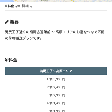
料金
詳細
概要
滝尻王子近くの熊野古道館前 ～ 高原エリアのお宿をつなぐ区間
の荷物搬送プランです。
料金
滝尻王子～高原エリア
1 個
1,900 円
2 個
2,400 円
3 個
2,900 円
4 個
3,400 円
5 個
3,900 円