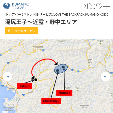
ロ
カ
お
グ
ー
気
トップページ
トラベルサービス
LOVE THE BACKPACK KUMANO KODO
イ
ト
に
滝尻王子～近露・野中エリア
ン
入
り
トラベルサービス