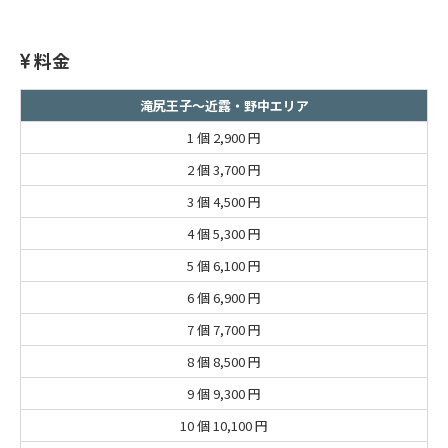
料金
滝尻王子～近露・野中エリア
1 個
2,900 円
2 個
3,700 円
3 個
4,500 円
4 個
5,300 円
5 個
6,100 円
6 個
6,900 円
7 個
7,700 円
8 個
8,500 円
9 個
9,300 円
10 個
10,100 円