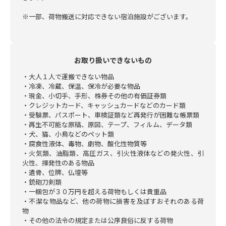
※一部、荷物搬送に対応できない宿泊施設がございます。
お取り扱いできないもの
・大人１人で運搬できない物品
・冷凍、冷蔵、保温、保冷が必要な物品
・現金、小切手、手形、株券その他の有価証券類
・クレジットカード、キャッシュカードなどのカード類
・受験票、パスポート、車検証類など再発行が困難な帳票類
・再生不可能な原稿、原図、テープ、フィルム、データ類
・犬、猫、小鳥などのペット類
・腐食性液体、毒物、劇物、酸化性物質等
・火気類、油脂類、高圧ガス、引火性液体などの発火性、引
火性、揮発性のある物品
・遺骨、位牌、仏壇等
・銃砲刀剣類
・一梱包が３０万円を超える荷物もしくは貴重品
・不潔な物品など、他の荷物に損害を及ぼすおそれのある荷
物
・その他の法令の規定または公序良俗に反する荷物