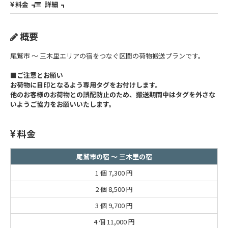
料金
詳細
概要
尾鷲市 ～ 三木里エリアの宿をつなぐ区間の荷物搬送プランです。
■ご注意とお願い
お荷物に目印となるよう専用タグをお付けします。
他のお客様のお荷物との誤配防止のため、搬送期間中はタグを外さな
いようご協力をお願いいたします。
料金
尾鷲市の宿 ～ 三木里の宿
1 個
7,300 円
2 個
8,500 円
3 個
9,700 円
4 個
11,000 円