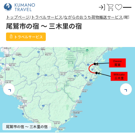
ロ
カ
お
グ
ー
気
トップページ
トラベルサービス
ながらのおうち荷物搬送サービス
尾鷲市
イ
ト
に
尾鷲市の宿 ～ 三木里の宿
ン
入
り
トラベルサービス
尾鷲市の宿 ～ 三木里の宿