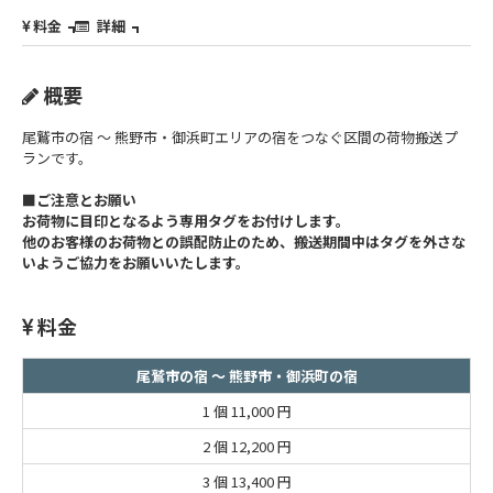
料金
詳細
概要
尾鷲市の宿 ～ 熊野市・御浜町エリアの宿をつなぐ区間の荷物搬送プ
ランです。
■ご注意とお願い
お荷物に目印となるよう専用タグをお付けします。
他のお客様のお荷物との誤配防止のため、搬送期間中はタグを外さな
いようご協力をお願いいたします。
料金
尾鷲市の宿 ～ 熊野市・御浜町の宿
1 個
11,000 円
2 個
12,200 円
3 個
13,400 円