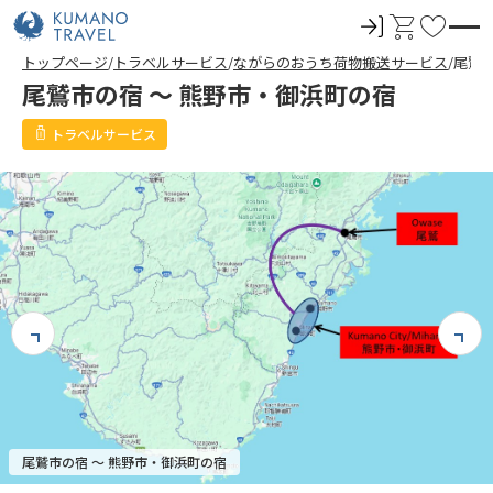
ロ
カ
お
グ
ー
気
トップページ
トラベルサービス
ながらのおうち荷物搬送サービス
尾鷲市
イ
ト
に
尾鷲市の宿 ～ 熊野市・御浜町の宿
ン
入
り
トラベルサービス
尾鷲市の宿 ～ 熊野市・御浜町の宿