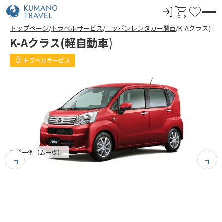
ロ
カ
お
グ
ー
気
トップページ
トラベルサービス
ニッポンレンタカー関西
K-Aクラス(軽
イ
ト
に
K-Aクラス(軽自動車)
ン
入
り
トラベルサービス
車種一例（ムーヴ）