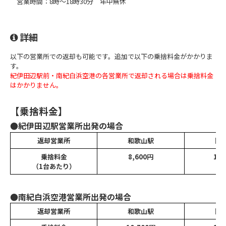
営業時間：8時～18時30分 年中無休
詳細
以下の営業所での返却も可能です。追加で以下の乗捨料金がかかりま
す。
紀伊田辺駅前・南紀白浜空港の各営業所で返却される場合は乗捨料金
はかかりません。
【乗捨料金】
●紀伊田辺駅営業所出発の場合
返却営業所
和歌山駅
関
乗捨料金
8,600円
11,
（1台あたり）
●南紀白浜空港営業所出発の場合
返却営業所
和歌山駅
関