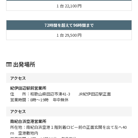
1 台
22,100 円
72時間を超えて96時間まで
1 台
29,500 円
出発場所
アクセス
紀伊田辺駅前営業所
住 所：和歌山県田辺市湊41-3 JR紀伊田辺駅正面
営業時間：8時～19時 年中無休
アクセス
南紀白浜空港営業所
所在地：南紀白浜空港１階到着ロビー前の正面玄関を出て左へ40
ｍ 空港敷地内