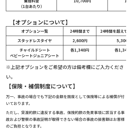
乗捨料金
10,700円
13,
（1台あたり）
【オプションについて】
オプション一覧
24時間まで
24時間を超えて4
スタッドレスタイヤ
2,600円
5,300円
チャイルドシート
各1,340円
各1,340
ベビーシート
ジュニアシート
※上記オプションをご希望の方は備考欄にご入力くださ
い。
【保険・補償制度について】
万一、事故の場合でも下記の金額を限度として保険等による補償が付
いております。
ただし、貸渡約款に違反する事故、保険約款の免責事項に該当する事
故および警察の事故証明が取得できない場合の事故の損害額はお客様
のご負担となります。