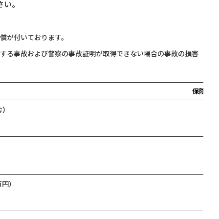
さい。
償が付いております。
する事故および警察の事故証明が取得できない場合の事故の損害
保険内
む）
万円）