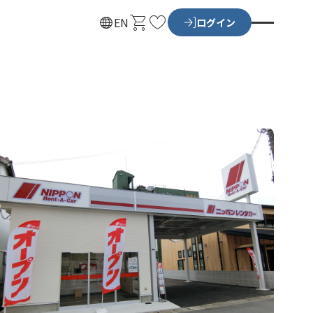
カ
お
EN
ログイン
ー
気
ト
に
入
り