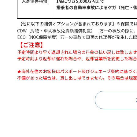
人身傷害補償
1名につき5,000万円まで
搭乗者の自動車事故によるケガ（死亡・後
【他に以下の補償オプションが含まれております】※保険で
CDW（対物・車両事故免責額補償制度） 万一の事故の際に
ECO（NOC保障制度）万一の事故で車両の修理等が発生した
【ご注意】
予定時間より早く返却された場合の料金の払い戻しは致しませ
予定時刻より返却が遅れた場合や、返却営業所を変更した場合
★海外在住のお客様はパスポート及びジュネーブ条約に基づく
不備があった場合は、貸し出しはできません。その場合は規定