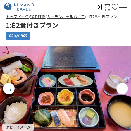
ロ
カ
お
グ
ー
気
トップページ
宿泊施設
ガーデンホテルハナヨ
1泊2食付きプラン
イ
ト
に
1泊2食付きプラン
ン
入
り
宿泊施設
夕食 イメージ