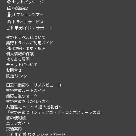
セットパッケージ
宿泊施設
オプションツアー
トラベルサービス
ご利用ガイド・サポート
熊野トラベルについて
熊野トラベルご利用ガイド
利用規約・変更・取消
個人情報の保護
よくある質問
チャットについて
お問合せ
関連リンク
田辺市熊野ツーリズムビューロー
熊野古道ルートガイド
熊野古道ウォーク
熊野古道を歩かれる方へ
共通巡礼 ～二つの道の巡礼者～
「熊野古道とサンティアゴ・デ・コンポステーラの道」
旅の便利帳
エリアガイド
交通案内
ご利用可能なクレジットカード