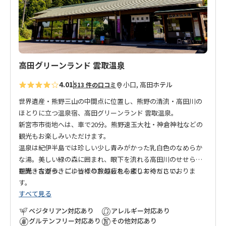
追
加
高田グリーンランド 雲取温泉
4.01
小口, 高田
ホテル
513 件の口コミ
世界遺産・熊野三山の中間点に位置し、熊野の清流・高田川の
ほとりに立つ温泉宿、高田グリーンランド 雲取温泉。
新宮市市街地へは、車で20分。熊野速玉大社・神倉神社などの
観光もお楽しみいただけます。
温泉は紀伊半島では珍しい少し青みがかった乳白色のなめらか
な湯。美しい緑の森に囲まれ、眼下を流れる高田川のせせらぎ
を聞きながら、ごゆっくり旅の疲れを癒してください。
観光・古道歩きに、皆様のお越しを心よりお待ちしておりま
す。
すべて見る
ベジタリアン対応あり
アレルギー対応あり
グルテンフリー対応あり
その他対応あり