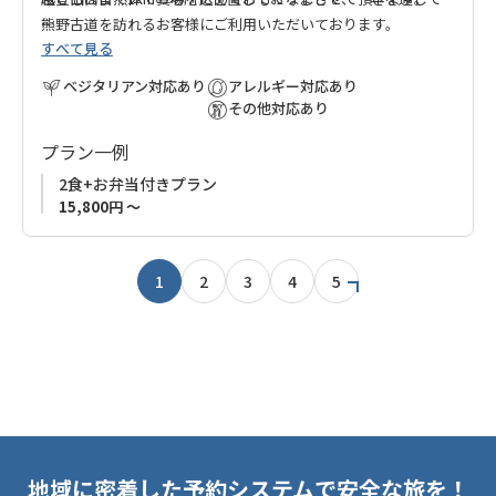
熊野古道を訪れるお客様にご利用いただいております。
すべて見る
お客様には自分の家に帰ってきたような感覚になってもらえれ
小さな宿ですので、たくさんの予約をお受けすることはできま
ばと思って経営しています。
ベジタリアン対応あり
アレルギー対応あり
せんが、何よりもお客様との会話を大切にしています。
その他対応あり
【ご予約について】
プラン一例
※現在、当館は1日1組様（2名様まで）限定でのご予約とさせて
いただいております。
2食+お弁当付きプラン
※連泊はお受けしておりません。
15,800円 ～
※児童・幼児・乳児のご宿泊はご遠慮いただいております。
1
2
3
4
5
地域に密着した予約システムで安全な旅を！