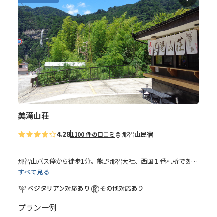
気
に
入
り
に
追
加
美滝山荘
4.28
那智山
民宿
1100 件の口コミ
那智山バス停から徒歩1分。熊野那智大社、西国１番札所である
すべて見る
青岸渡寺から徒歩１０分。
ベジタリアン対応あり
その他対応あり
熊野古道大雲取越のルートの出発・到着地点の近くに位置する
お宿です。
プラン一例