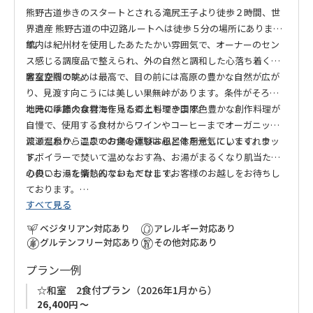
熊野古道歩きのスタートとされる滝尻王子より徒歩２時間、世
界遺産 熊野古道の中辺路ルートへは徒歩５分の場所にありま
す。
館内は紀州材を使用したあたたかい雰囲気で、オーナーのセン
ス感じる調度品で整えられ、外の自然と調和した心落ち着く素
敵な空間です。
客室からの眺めは最高で、目の前には高原の豊かな自然が広が
り、見渡す向こうには美しい果無峠があります。条件がそろっ
た時には雄大な雲海を見ることもできます。
地元の季節の食材で作った郷土料理や国際色豊かな創作料理が
自慢で、使用する食材からワインやコーヒーまでオーガニック
にこだわり、ここでの食の体験は心と体を元気にしてくれま
渡瀬温泉から温泉のお湯を運びお風呂を用意しています。ウッ
す。
ドボイラーで焚いて温めなおす為、お湯がまるくなり肌当たり
の良いお湯を楽しんでいただけます。
心のこもった情熱的なおもてなしでお客様のお越しをお待ちし
ております。
すべて見る
ベジタリアン対応あり
アレルギー対応あり
グルテンフリー対応あり
その他対応あり
プラン一例
☆和室 2食付プラン（2026年1月から）
26,400円 ～