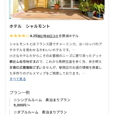
ホテル シャルモント
4.25
勝浦
ホテル
482 件の口コミ
シャルモントとはフランス語でチャーミング。ヨーロッパのプ
チホテルを思わせるかわいいホテルです。
小さなホテルだからこそのお客様のニーズに寄り添ったアット
駅近くの立地ですので、これから熊野古道を歩く方、歩き終え
ホームなサービス。
た方に大変便利です。
夕食のご用意はございませんが、駅周辺のお店の情報を掲載し
た手作りのグルメマップをご用意しております。
すべて見る
駅周辺のお店で勝浦の新鮮な海の幸をお楽しみください。
プラン一例
こちらのお宿にはエレベーターがございません。
☆シングルルーム 素泊まりプラン
予めご了承ください。
9,000円 ～
☆ダブルルーム 素泊まりプラン