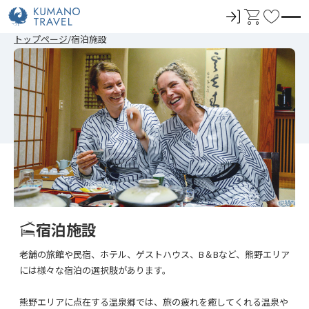
ロ
カ
お
グ
ー
気
前
ペ
ペ
ペ
ペ
次
前
ペ
ペ
ペ
ペ
次
トップページ
宿泊施設
イ
ト
に
の
ー
ー
ー
ー
の
の
ー
ー
ー
ー
の
ペ
ジ
ジ
ジ
ジ
ペ
ペ
ジ
ジ
ジ
ジ
ペ
ン
入
ー
目
目
目
目
ー
ー
目
目
目
目
ー
ジ
へ
へ
へ
へ
ジ
ジ
へ
へ
へ
へ
ジ
り
へ
へ
へ
へ
宿泊施設
老舗の旅館や民宿、ホテル、ゲストハウス、B＆Bなど、熊野エリア
には様々な宿泊の選択肢があります。
熊野エリアに点在する温泉郷では、旅の疲れを癒してくれる温泉や