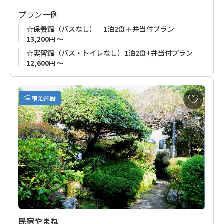
プラン一例
☆保養館（バスなし） 1泊2食＋弁当付プラン
13,200円 ～
☆実習館（バス・トイレなし）1泊2食+弁当付プラン
12,600円 ～
お
宿泊施設
気
に
入
り
に
追
加
民宿やまね