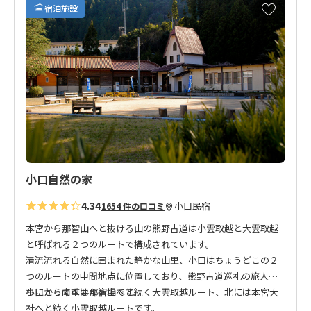
お
宿泊施設
気
に
入
り
に
追
加
小口自然の家
4.34
小口
民宿
1654 件の口コミ
本宮から那智山へと抜ける山の熊野古道は小雲取越と大雲取越
と呼ばれる２つのルートで構成されています。
清流流れる自然に囲まれた静かな山里、小口はちょうどこの２
つのルートの中間地点に位置しており、熊野古道巡礼の旅人た
ちにとって重要な宿場です。
小口から南へは那智山へと続く大雲取越ルート、北には本宮大
社へと続く小雲取越ルートです。