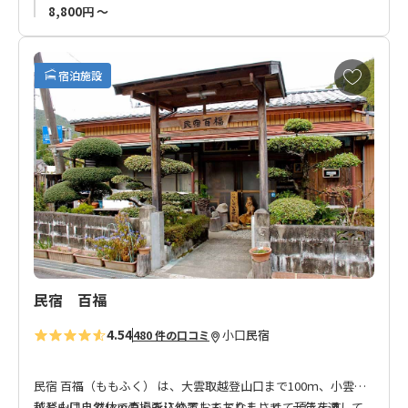
シングルルーム：１Ｆ～３Ｆ
8,800円 ～
ツインルーム：２Ｆ～３Ｆ
ダブルルーム：１Ｆ
トリプルルーム：２Ｆ
お
宿泊施設
気
に
入
り
に
追
加
民宿 百福
4.54
小口
民宿
480 件の口コミ
民宿 百福（ももふく） は、大雲取越登山口まで100ｍ、小雲取
越登山口まで1kmの場所に位置しておりまして、一年を通して
私どもは自然体で真心を込めておもてなしさせて頂きます。