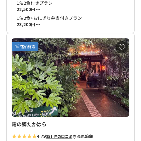
1泊2食付きプラン
朝の８時に出発すれば夕方日暮れ前に小口に到着することがで
22,500円 ～
きます。
1泊2食+おにぎり弁当付きプラン
23,200円 ～
食事は太平洋近海で採れたマグロやその他魚介類、地元の食材
で作った料理がお楽しみいただけます。
お
宿泊施設
◆ご注意◆
気
に
那智山周辺には昼食をお買いいただけるところがありません。
入
弁当付きプランをお申し込みでないお客様は事前にご準備いた
り
だくことをお薦めいたします。
に
追
◆夕食付きプランをお申し込みのお客様へ◆
加
2022年12月26日（月）以降お申し込みのお客様につきまして
は、お宿様ご事情により、当面の間、夕食は弁当形式でのご提
供となります。
メニュー等、ご提供内容につきましては予告なく変更になる場
合があります。
霧の郷たかはら
予めご了承ください。
4.79
高原
旅館
851 件の口コミ