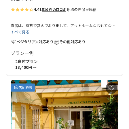
4.41
湯の峰温泉
民宿
510 件の口コミ
当宿は、家族で営んでおりまして、アットホームなおもてなし
すべて見る
でお迎えさせていただきます。
ベジタリアン対応あり
その他対応あり
地元の旬の素材と温泉水を使用した、すべて手作りのお料理で
す。
プラン一例
温泉は24時間かけ流しの薬湯となっております。
2食付プラン
また、世界遺産唯一の湯と言われる湯の峰温泉のつぼ湯も歩い
13,400円 ～
て1分の場所にあります。
是非、一度わが民宿やまねにいらしてください。皆様のお越し
お
宿泊施設
気
を心よりお待ちしております。
に
入
■ご予約受付について
り
◆
当館は1室2名様からのご利用とさせて頂きます。
に
◆
お申込みの受付はご利用希望日の３ケ月前からです。
追
◆連泊はお受けできません。ご了承ください。
加