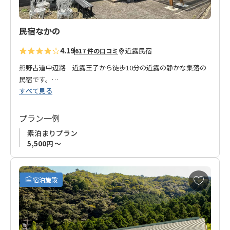
民宿なかの
4.19
近露
民宿
617 件の口コミ
熊野古道中辺路 近露王子から徒歩10分の近露の静かな集落の
民宿です。
すべて見る
ご夫婦2人で仲良く経営されるお宿です。
国道311号から少し入っただけですが、とても静かな環境で、ゆ
っくりとお過ごしいただけます。
プラン一例
近くに年中無休のスーパーがありますので、ちょっとした買い
素泊まりプラン
物も手軽にでき、食べたいものも揃えることができます。
5,500円 ～
皆さまのお越しをお待ちしております
。
◆ご注意◆
お
宿泊施設
宿泊施設の都合により、2023年３月以降は素泊まりプランのみ
気
に
の販売となります。
入
り
に