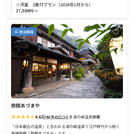
☆洋室 2食付プラン（2026年1月から）
27,500円 ～
お
宿泊施設
気
に
入
り
に
追
加
旅館あづまや
4.62
湯の峰温泉
旅館
740 件の口コミ
「日本最古の温泉」と言われる湯の峰温泉で江戸時代から続く
老舗旅館「旅館あづまや」です。