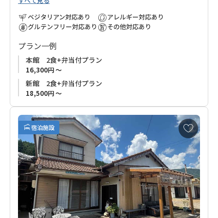
すべて見る
ベジタリアン対応あり
アレルギー対応あり
グルテンフリー対応あり
その他対応あり
プラン一例
本館 2食+弁当付プラン
16,300円 ～
新館 2食+弁当付プラン
18,500円 ～
お
宿泊施設
気
に
入
り
に
追
加