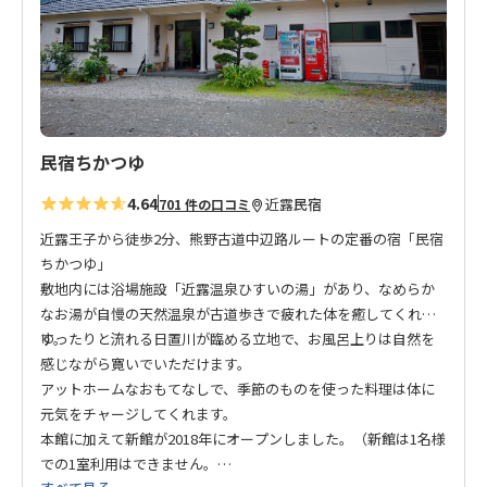
追
加
民宿ちかつゆ
4.64
近露
民宿
701 件の口コミ
近露王子から徒歩2分、熊野古道中辺路ルートの定番の宿「民宿
ちかつゆ」
敷地内には浴場施設「近露温泉ひすいの湯」があり、なめらか
なお湯が自慢の天然温泉が古道歩きで疲れた体を癒してくれま
す。
ゆったりと流れる日置川が臨める立地で、お風呂上りは自然を
感じながら寛いでいただけます。
アットホームなおもてなしで、季節のものを使った料理は体に
元気をチャージしてくれます。
本館に加えて新館が2018年にオープンしました。（新館は1名様
での1室利用はできません。