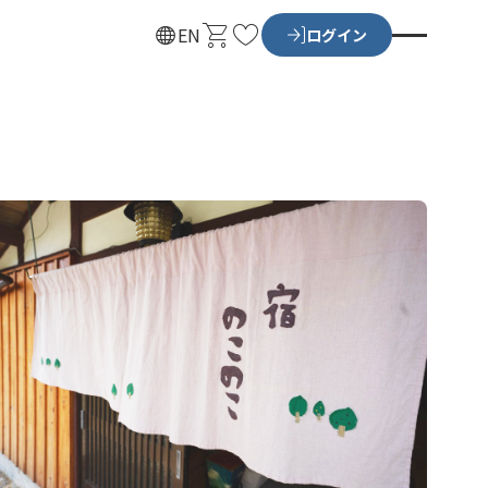
カ
お
EN
ログイン
ー
気
ト
に
入
り