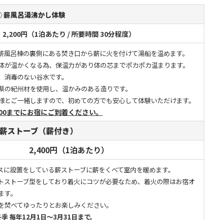
 薪風呂湯沸かし体験
2,200円（1泊あたり / 所要時間 30分程度）
薪風呂棟の裏側にある焚き口から薪に火を付けて湯船を温めます。
体が温かくなる為、保温力があり体の芯までポカポカ温まります。
、消毒のない谷水です。
県の紀州材を使用し、温かみのある造りです。
様とご一緒しますので、初めての方でも安心して体験いただけます。
:00までにお宿にご到着ください。
 薪ストーブ（薪付き）
2,400円（1泊あたり）
スに設置をしている薪ストーブに薪をくべて室内を暖めます。
トストーブ型をしており着火にコツが必要なため、着火の際はお宿オ
ます。
を焚べてゆったりとお楽しみください。
冬季 毎年12月1日～3月31日まで。