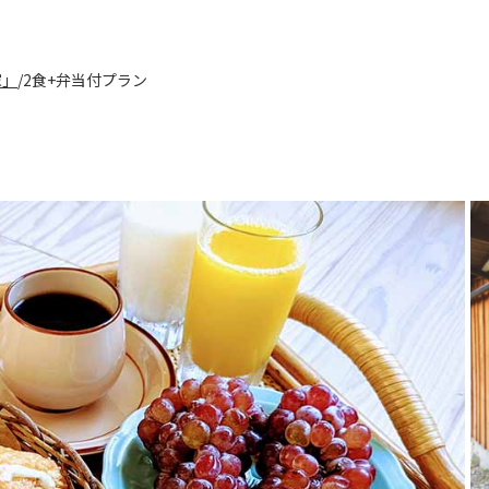
家」
2食+弁当付プラン