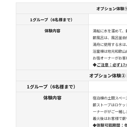
オプション体験①
1グループ（6名様まで）
体験内容
湯船に水を溜めて、
薪風呂は、風呂釜自
湯舟に使用する水は
浴室棟は地元和歌山
お宿オーナーがお客
◆
ご注意：
必ず17
オプション体験②
1グループ（6名様まで）
体験内容
宿泊棟の土間スペー
薪ストーブはロケッ
ーナーががご一緒し
着火後はお客様で薪
体験可能期間：
◆