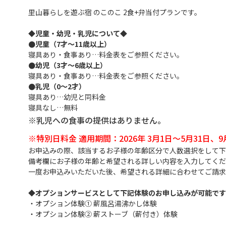
里山暮らしを遊ぶ宿 のこのこ 2食+弁当付プランです。
◆児童・幼児・乳児について◆
●児童（7才～11歳以上）
寝具あり・食事あり…料金表をご参照ください。
●幼児（3才～6歳以上）
寝具あり・食事あり…料金表をご参照ください。
●乳児（0～2才）
寝具あり…幼児と同料金
寝具なし…無料
※乳児への食事の提供はありません。
※特別日料金 適用期間：2026年 3月1日～5月31日、9
お申込みの際、該当するお子様の年齢区分で人数選択をして下
備考欄にお子様の年齢と希望される詳しい内容を入力してくだ
一度お申込みいただいた後、希望される詳細に合わせてご請求
◆オプションサービスとして下記体験のお申し込みが可能です
・オプション体験① 薪風呂湯沸かし体験
・オプション体験② 薪ストーブ（薪付き）体験