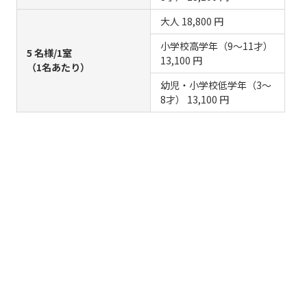
大人
18,800 円
小学校高学年（9～11才）
5 名様/1室
13,100 円
（1名あたり）
幼児・小学校低学年（3～
8才）
13,100 円