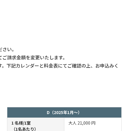
ださい。
てご請求金額を変更いたします。
す。下記カレンダーと料金表にてご確認の上、お申込みく
D（2025年1月～）
1 名様/1室
大人
21,000 円
（1名あたり）