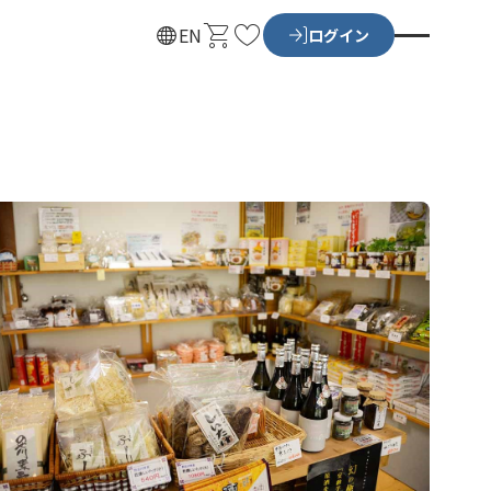
カ
お
EN
ログイン
ー
気
ト
に
入
り