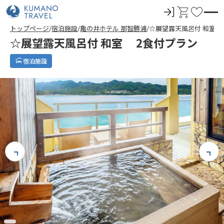
ロ
カ
お
グ
ー
気
トップページ
宿泊施設
亀の井ホテル 那智勝浦
☆展望露天風呂付 和室 
イ
ト
に
☆展望露天風呂付 和室 2食付プラン
ン
入
り
宿泊施設