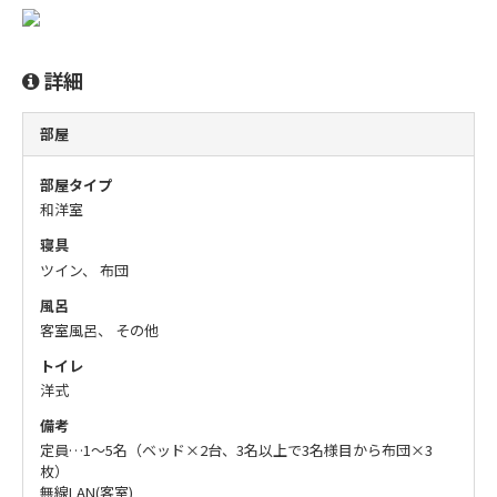
詳細
部屋
部屋タイプ
和洋室
寝具
ツイン、 布団
風呂
客室風呂、 その他
トイレ
洋式
備考
定員…1～5名（ベッド×2台、3名以上で3名様目から布団×3
枚）
無線LAN(客室)