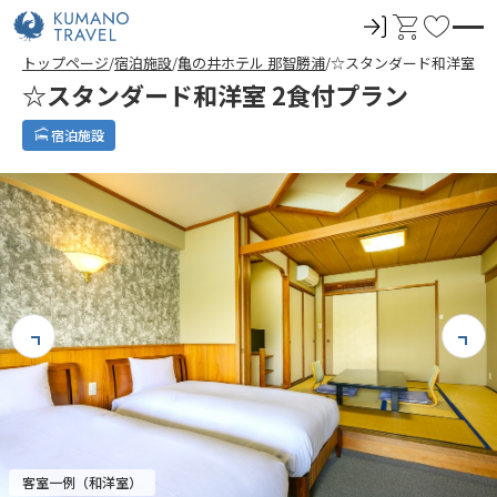
ロ
カ
お
グ
ー
気
トップページ
宿泊施設
亀の井ホテル 那智勝浦
☆スタンダード和洋室 2
イ
ト
に
☆スタンダード和洋室 2食付プラン
ン
入
り
宿泊施設
客室一例（和洋室）