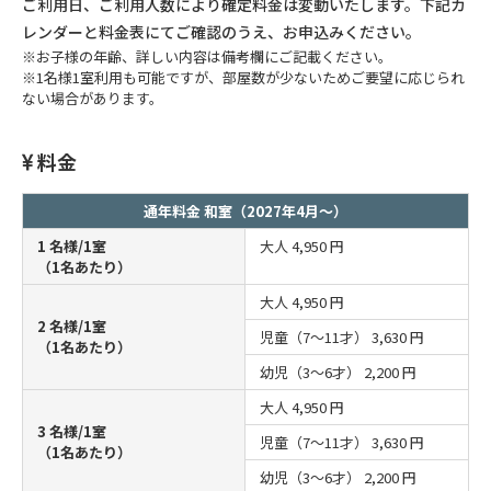
ご利用日、ご利用人数により確定料金は変動いたします。下記カ
レンダーと料金表にてご確認のうえ、お申込みください。
※お子様の年齢、詳しい内容は備考欄にご記載ください。
※1名様1室利用も可能ですが、部屋数が少ないためご要望に応じられ
ない場合があります。
料金
通年料金 和室（2027年4月～）
1 名様/1室
大人
4,950 円
（1名あたり）
大人
4,950 円
2 名様/1室
児童（7～11才）
3,630 円
（1名あたり）
幼児（3～6才）
2,200 円
大人
4,950 円
3 名様/1室
児童（7～11才）
3,630 円
（1名あたり）
幼児（3～6才）
2,200 円