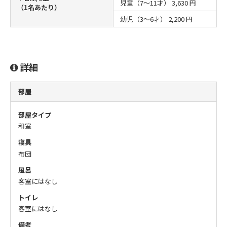
児童（7～11才）
3,630 円
（1名あたり）
幼児（3～6才）
2,200 円
詳細
部屋
部屋タイプ
和室
寝具
布団
風呂
客室にはなし
トイレ
客室にはなし
備考