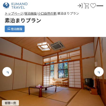
ロ
カ
お
グ
ー
気
トップページ
宿泊施設
小口自然の家
素泊まりプラン
イ
ト
に
素泊まりプラン
ン
入
り
宿泊施設
客間一例