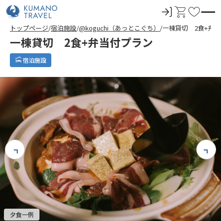
ロ
カ
お
グ
ー
気
トップページ
宿泊施設
@koguchi（あっとこぐち）
一棟貸切 2食+弁
イ
ト
に
一棟貸切 2食+弁当付プラン
ン
入
り
宿泊施設
夕食一例