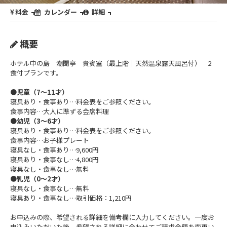
料金
カレンダー
詳細
概要
ホテル中の島 潮聞亭 貴賓室（最上階｜天然温泉露天風呂付） 2
食付プランです。
●児童（7～11才）
寝具あり・食事あり…料金表をご参照ください。
食事内容…大人に準ずる会席料理
●幼児（3～6才）
寝具あり・食事あり…料金表をご参照ください。
食事内容…お子様プレート
寝具なし・食事あり…9,600円
寝具あり・食事なし…4,800円
寝具なし・食事なし…無料
●乳児（0～2才）
寝具なし・食事なし…無料
寝具あり・食事なし…取引価格：1,210円
お申込みの際、希望される詳細を備考欄に入力してください。一度お
申込みいただいた後、希望される詳細に合わせてご請求金額を変更い