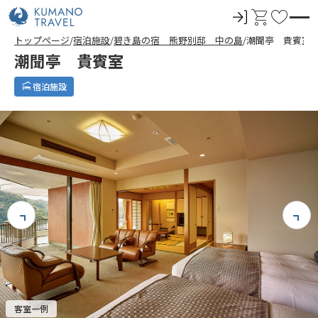
ロ
カ
お
グ
ー
気
トップページ
宿泊施設
碧き島の宿 熊野別邸 中の島
潮聞亭 貴賓室
イ
ト
に
潮聞亭 貴賓室
ン
入
り
宿泊施設
客室一例