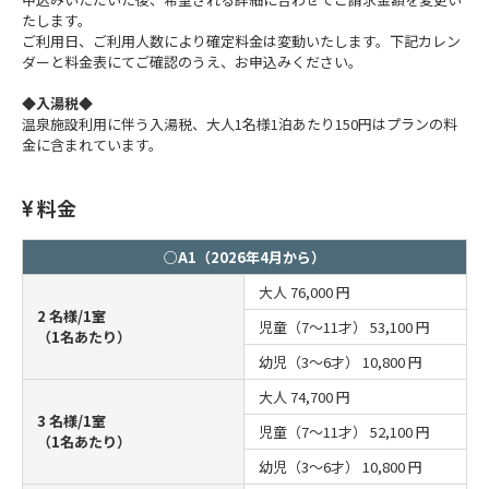
たします。
ご利用日、ご利用人数により確定料金は変動いたします。下記カレン
ダーと料金表にてご確認のうえ、お申込みください。
◆入湯税◆
温泉施設利用に伴う入湯税、大人1名様1泊あたり150円はプランの料
金に含まれています。
料金
○A1（2026年4月から）
大人
76,000 円
2 名様/1室
児童（7～11才）
53,100 円
（1名あたり）
幼児（3～6才）
10,800 円
大人
74,700 円
3 名様/1室
児童（7～11才）
52,100 円
（1名あたり）
幼児（3～6才）
10,800 円