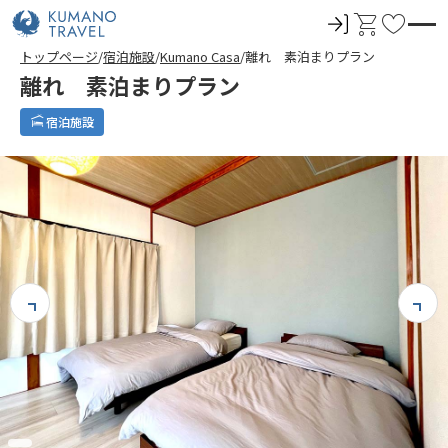
ロ
カ
お
グ
ー
気
トップページ
宿泊施設
Kumano Casa
離れ 素泊まりプラン
イ
ト
に
離れ 素泊まりプラン
ン
入
り
宿泊施設