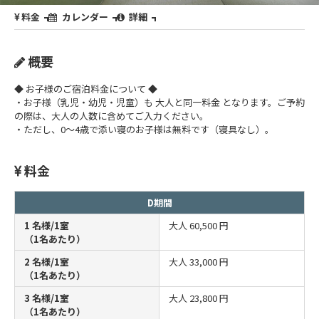
料金
カレンダー
詳細
概要
◆ お子様のご宿泊料金について ◆
・お子様（乳児・幼児・児童）も 大人と同一料金 となります。ご予約
の際は、大人の人数に含めてご入力ください。
・ただし、0～4歳で添い寝のお子様は無料です（寝具なし）。
料金
D期間
1 名様/1室
大人
60,500 円
（1名あたり）
2 名様/1室
大人
33,000 円
（1名あたり）
3 名様/1室
大人
23,800 円
（1名あたり）