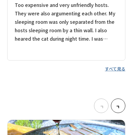
Too expensive and very unfriendly hosts.
They were also argumenting each other. My
sleeping room was only separated from the
hosts sleeping room by a thin wall. I also
heared the cat during night time. I was
happy with all the other accomodations on
my 14 days pilgrimage.
すべて見る