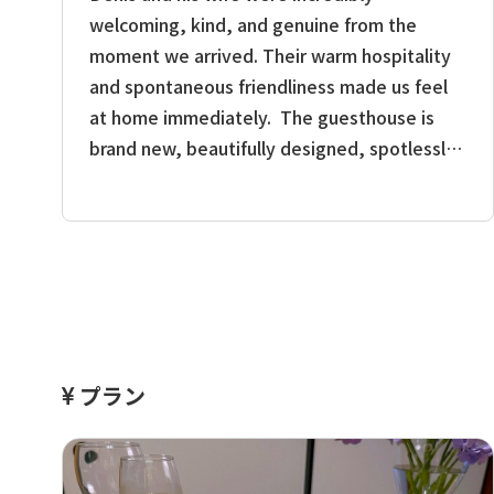
welcoming, kind, and genuine from the
moment we arrived. Their warm hospitality
and spontaneous friendliness made us feel
at home immediately. The guesthouse is
brand new, beautifully designed, spotlessly
clean, and perfectly equipped with
everything needed for a comfortable stay. It
is surrounded by breathtaking nature,
offering a peaceful and relaxing atmosphere
in the heart of the Kumano Kodo. Dinner
and breakfast were both absolutely
delicious, carefully prepared with great
プラン
attention to detail. Every part of our stay
reflected the care and passion of our hosts.
We highly recommend OldTrail to anyone
looking for a comfortable, peaceful, and