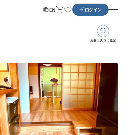
カ
お
EN
ログイン
ー
気
ト
に
入
り
お気に入りに追加