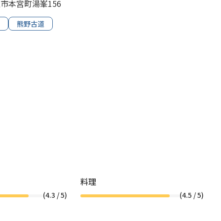
田辺市本宮町湯峯156
熊野古道
料理
(
4.3
/ 5)
(
4.5
/ 5)