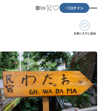
カ
お
EN
ログイン
ー
気
ト
に
入
り
お気に入りに追加