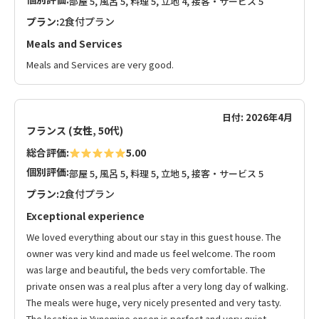
部屋 5, 風呂 5, 料理 5, 立地 4, 接客・サービス 5
プラン:
2食付プラン
Meals and Services
Meals and Services are very good.
日付: 2026年4月
フランス (女性, 50代)
総合評価:
5.00
個別評価:
部屋 5, 風呂 5, 料理 5, 立地 5, 接客・サービス 5
プラン:
2食付プラン
Exceptional experience
We loved everything about our stay in this guest house. The
owner was very kind and made us feel welcome. The room
was large and beautiful, the beds very comfortable. The
private onsen was a real plus after a very long day of walking.
The meals were huge, very nicely presented and very tasty.
The location in Yunomine onsen is perfect and very quiet.