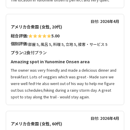
日付: 2026年4月
アメリカ合衆国 (女性, 20代)
総合評価:
5.00
個別評価:
部屋 5, 風呂 5, 料理 5, 立地 5, 接客・サービス 5
プラン:
2食付プラン
Amazing spot in Yunomine Onsen area
The owner was very friendly and made a delicious dinner and
breakfast. Lots of veggies which was great - Made sure we
were well fed! He also went out of his way to help me figure
out bus schedules/hiking during a rainy storm day. A great
spot to stay along the trail - would stay again.
日付: 2026年4月
アメリカ合衆国 (女性, 60代)