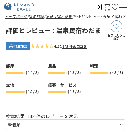
ロ
カ
お
グ
ー
気
前
ペ
ペ
ペ
ペ
次
前
ペ
ペ
ペ
ペ
次
トップページ
宿泊施設
温泉民宿わだま
評価とレビュー : 温泉民宿わだま
イ
ト
に
の
ー
ー
ー
ー
の
の
ー
ー
ー
ー
の
ペ
ジ
ジ
ジ
ジ
ペ
ペ
ジ
ジ
ジ
ジ
ペ
ン
入
ー
目
目
目
目
ー
ー
目
目
目
目
ー
評価とレビュー : 温泉民宿わだま
ジ
へ
へ
へ
へ
ジ
ジ
へ
へ
へ
へ
ジ
り
お気に入りに
へ
へ
へ
へ
追加
4.51
宿泊施設
143 件の口コミ
部屋
風呂
料理
(
4.4
/ 5)
(
4.3
/ 5)
(
4.5
/ 5)
立地
接客・サービス
(
4.8
/ 5)
(
4.6
/ 5)
検索結果: 143 件のレビューを表示