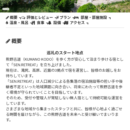
概要
評価とレビュー
プラン
部屋・部屋施設
温泉・風呂
食事
設備
アクセス
概要
巡礼のスタート地点
熊野古道（KUMANO KODO）を歩く方が安心して泊まり歩ける宿とし
て「SEN.RETREAT」を立ち上げました。
現在は、滝尻、高原、近露の3拠点で宿を運営し、皆様のお越しをお
待ちしています。
「SEN.RETREAT」は人口減少による各集落の宿泊施設等の担い手や後
継者不足といった地域課題に向き合い、将来にわたって熊野古道を歩
く環境が守られていくことを目指しています。
そのため、受付や管理人が常駐しない無人宿として持続可能な運営を
しています。
さまざまな地域から集まったスタッフと共に、皆様が心地よく過ごせ
る時間を届けながら、この熊野古道を未来へと受け継いでまいりま
す。