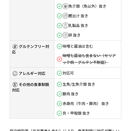
魚介類（魚以外）抜き
鰹出汁 抜き
乳製品 抜き
卵 抜き
味噌と醤油は含む
グルテンフリー対
応
味噌も醤油も含まない（セリア
ック病・グルテン不耐症）
対応可
アレルギー対応
生魚/生魚介類 抜き
その他の食事制限
対応
豚肉 抜き
赤身肉（牛肉・豚肉） 抜き
貝・甲殻類 抜き
宿泊施設等（弁当業者も含む）により、食事制限に対応が難しい