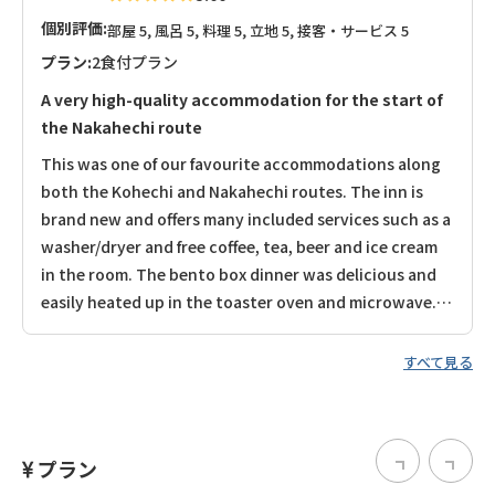
個別評価:
部屋 5, 風呂 5, 料理 5, 立地 5, 接客・サービス 5
プラン:
2食付プラン
A very high-quality accommodation for the start of
the Nakahechi route
This was one of our favourite accommodations along
both the Kohechi and Nakahechi routes. The inn is
brand new and offers many included services such as a
washer/dryer and free coffee, tea, beer and ice cream
in the room. The bento box dinner was delicious and
easily heated up in the toaster oven and microwave.
We really appreciated the mini cream puff for dessert!
The Japanese-style bedding was incredibly
すべて見る
comfortable. Everything was very high quality at this
accommodation and it was a short walk to the start of
the Nakahechi route. Highly recommended.
プラン