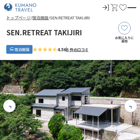
ロ
カ
お
グ
ー
気
トップページ
宿泊施設
SEN.RETREAT TAKIJIRI
イ
ト
に
ン
入
SEN.RETREAT TAKIJIRI
り
お気に入りに
追加
4.56
宿泊施設
5 件の口コミ