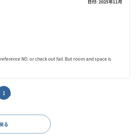
日付: 2025年11月
reference NO. or check out fail. But room and space is
1
戻る