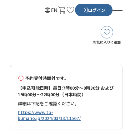
カ
お
EN
ログイン
ー
気
ト
に
入
り
お気に入りに追加
予約受付時間外です。
【申込可能日時】毎日:7時00分～9時30分 および
19時00分～22時00分（日本時間）
詳細は下記をご確認ください。
https://www.tb-
kumano.jp/2024/03/13/11567/