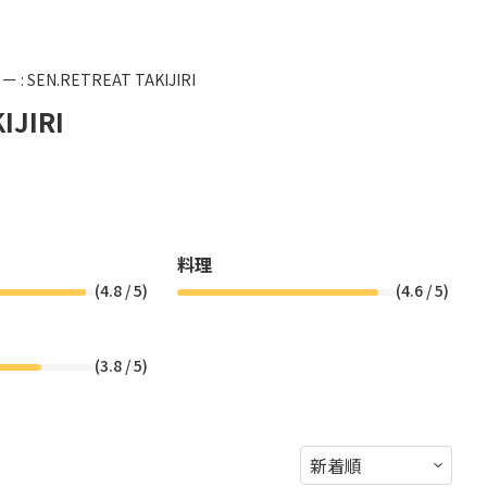
 SEN.RETREAT TAKIJIRI
JIRI
料理
(
4.8
/ 5)
(
4.6
/ 5)
(
3.8
/ 5)