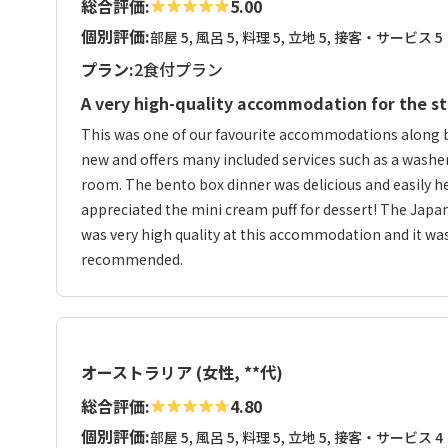
総合評価:
5.00
個別評価:
部屋 5, 風呂 5, 料理 5, 立地 5, 接客・サービス 5
プラン:
2食付プラン
A very high-quality accommodation for the st
This was one of our favourite accommodations along b
new and offers many included services such as a washer/
room. The bento box dinner was delicious and easily h
appreciated the mini cream puff for dessert! The Japa
was very high quality at this accommodation and it was
recommended.
オーストラリア (女性, **代)
総合評価:
4.80
個別評価:
部屋 5, 風呂 5, 料理 5, 立地 5, 接客・サービス 4