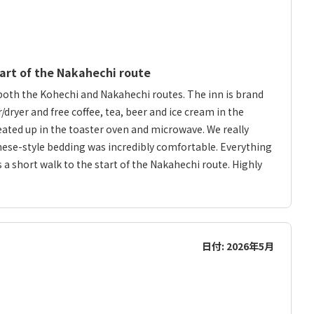
art of the Nakahechi route
oth the Kohechi and Nakahechi routes. The inn is brand
dryer and free coffee, tea, beer and ice cream in the
eated up in the toaster oven and microwave. We really
nese-style bedding was incredibly comfortable. Everything
 a short walk to the start of the Nakahechi route. Highly
日付: 2026年5月