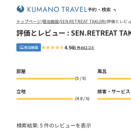
予約・検索
前
次
前
次
トップページ
宿泊施設
SEN.RETREAT TAKIJIRI
評価とレビュー :
の
の
の
の
ペ
ペ
ペ
ペ
評価とレビュー : SEN.RETREAT TAKI
ー
ー
ー
ー
ジ
ジ
ジ
ジ
へ
へ
へ
へ
4.56
宿泊施設
5 件の口コミ
部屋
風呂
(
5
/ 5)
立地
接客・サービス
(
4.8
/ 5)
検索結果: 5 件のレビューを表示