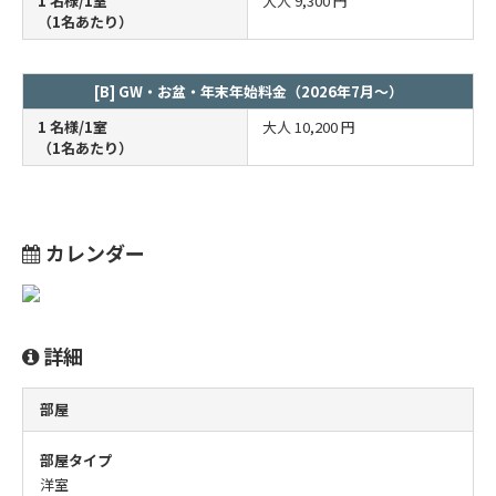
1 名様/1室
大人
9,300 円
（1名あたり）
[B] GW・お盆・年末年始料金（2026年7月～）
1 名様/1室
大人
10,200 円
（1名あたり）
カレンダー
詳細
部屋
部屋タイプ
洋室