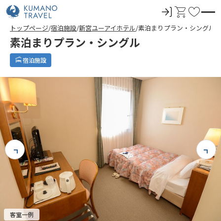
ロ
カ
お
グ
ー
気
トップページ
宿泊施設
新宮ユーアイホテル
素泊まりプラン・シングル
イ
ト
に
素泊まりプラン・シングル
ン
入
り
宿泊施設
客室一例