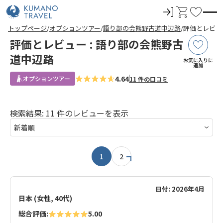
ロ
カ
お
グ
ー
気
前
ペ
次
前
ペ
次
トップページ
オプションツアー
語り部の会熊野古道中辺路
評価とレビュ
イ
ト
に
の
ー
の
の
ー
の
評価とレビュー : 語り部の会熊野古
ペ
ジ
ペ
ペ
ジ
ペ
ン
入
ー
目
ー
ー
目
ー
ジ
へ
ジ
ジ
へ
ジ
道中辺路
り
お気に入りに
へ
へ
へ
へ
追加
4.64
オプションツアー
11 件の口コミ
検索結果: 11 件のレビューを表示
1
2
日付: 2026年4月
日本 (女性, 40代)
総合評価:
5.00