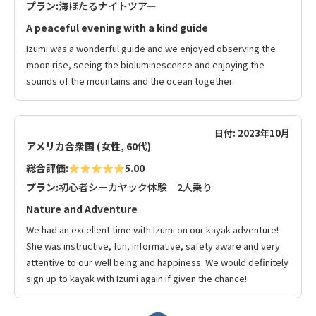
プラン:
海ほたるナイトツアー
A peaceful evening with a kind guide
Izumi was a wonderful guide and we enjoyed observing the
moon rise, seeing the bioluminescence and enjoying the
sounds of the mountains and the ocean together.
日付: 2023年10月
アメリカ合衆国 (女性, 60代)
総合評価:
5.00
プラン:
初心者シーカヤック体験 2人乗り
Nature and Adventure
We had an excellent time with Izumi on our kayak adventure!
She was instructive, fun, informative, safety aware and very
attentive to our well being and happiness. We would definitely
sign up to kayak with Izumi again if given the chance!