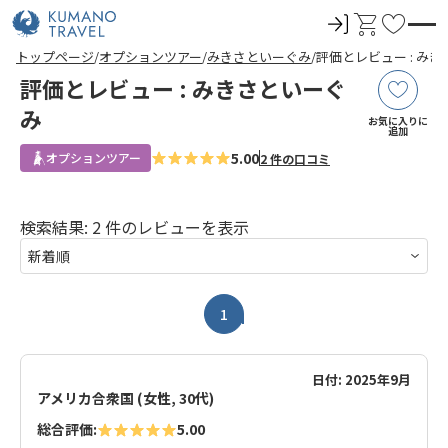
ロ
カ
お
グ
ー
気
前
次
前
次
トップページ
オプションツアー
みきさといーぐみ
評価とレビュー : み
イ
ト
に
の
の
の
の
評価とレビュー : みきさといーぐ
ペ
ペ
ペ
ペ
ン
入
ー
ー
ー
ー
ジ
ジ
ジ
ジ
み
り
お気に入りに
へ
へ
へ
へ
追加
5.00
オプションツアー
2 件の口コミ
検索結果: 2 件のレビューを表示
1
日付: 2025年9月
アメリカ合衆国 (女性, 30代)
総合評価:
5.00