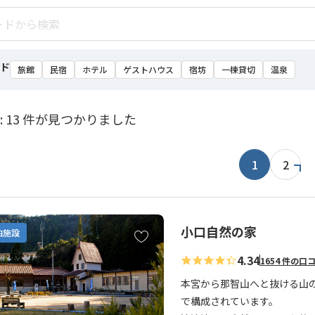
ド
旅館
民宿
ホテル
ゲストハウス
宿坊
一棟貸切
温泉
: 13 件が見つかりました
1
2
小口自然の家
お
泊施設
気
4.34
1654 件の口
に
入
本宮から那智山へと抜ける山
り
で構成されています。