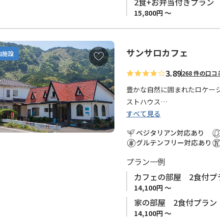
※連泊はお受けしておりませ
2食+お弁当付きプラン
※児童・幼児・乳児のご宿泊
15,800円 ～
サンサロカフェ
お
泊施設
気
3.89
268 件の口コ
に
入
豊かな自然に囲まれたロケー
り
ストハウス
に
すべて見る
小口からバスで約15分、バス
追
カフェに1室と隣接するゲスト
ベジタリアン対応あり
加
お風呂は歩いて約5分の「さ
グルテンフリー対応あり
浴利用券をお渡しします。
プラン一例
オーナーはヨガや音楽、癒し
カフェの部屋 2食付プ
主です。
14,100円 ～
素材や無添加にこだわった手
家の部屋 2食付プラン
ン料理もリクエスト可能です
14,100円 ～