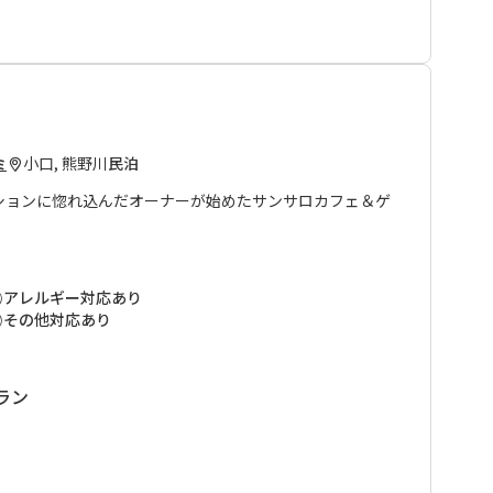
ん。
はご遠慮いただいております。
小口, 熊野川
民泊
ミ
ションに惚れ込んだオーナーが始めたサンサロカフェ＆ゲ
停からはすぐの場所にあります。
ハウスに2室の客室があります。
アレルギー対応あり
つき温泉」をご利用ください。チェックインの際に無料入
その他対応あり
に精通しており、熊野の地の力を感じるエネルギーの持ち
ラン
作りの食事は評判で、肉や魚を使わない意識の高いビーガ
。