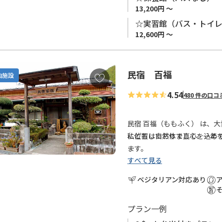
13,200円 ～
☆実習館（バス・トイレ
12,600円 ～
民宿 百福
お
泊施設
気
4.54
480 件の口コ
に
入
り
民宿 百福（ももふく） は、
に
に位置しておりまして、一年
私どもは自然体で真心を込め
追
ます。
加
すべて見る
お客様には自分の家に帰って
小さな宿ですので、たくさん
す。
ベジタリアン対応あり
との会話を大切にしています
【ご予約について】
プラン一例
※現在、当館は1日1組様（2