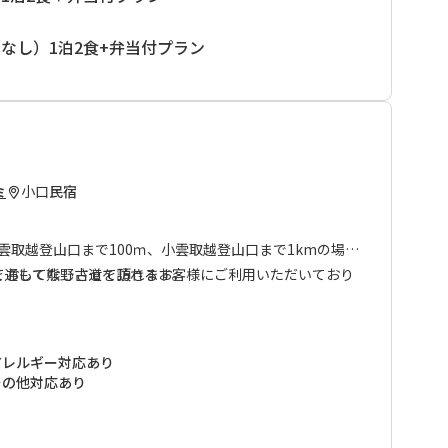
なし）1泊2食+弁当付プラン
小口
民宿
ミ
大雲取越登山口まで100ｍ、小雲取越登山口まで1kmの場所
を通して熊野古道を訪れるお客様にご利用いただいており
ておもてなしさせて頂きます。
きたような感覚になってもらえればと思って経営していま
の予約をお受けすることはできませんが、何よりもお客様
アレルギー対応あり
。
その他対応あり
名様まで）限定でのご予約とさせていただいております。