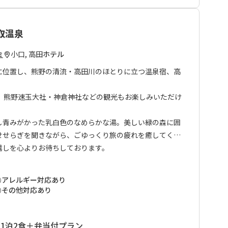
取温泉
小口, 高田
ホテル
ミ
に位置し、熊野の清流・高田川のほとりに立つ温泉宿、高
分。熊野速玉大社・神倉神社などの観光もお楽しみいただけ
し青みがかった乳白色のなめらかな湯。美しい緑の森に囲
せせらぎを聞きながら、ごゆっくり旅の疲れを癒してくだ
越しを心よりお待ちしております。
アレルギー対応あり
その他対応あり
1泊2食＋弁当付プラン