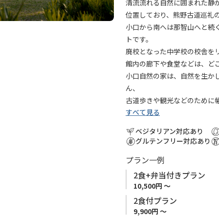
に
清流流れる自然に囲まれた静
追
位置しており、熊野古道巡礼
加
小口から南へは那智山へと続
トです。
廃校となった中学校の校舎を
館内の廊下や食堂などは、ど
小口自然の家は、自然を生か
ん、
古道歩きや観光などのために
すべて見る
ベジタリアン対応あり
グルテンフリー対応あり
プラン一例
2食+弁当付きプラン
10,500円 ～
2食付プラン
9,900円 ～