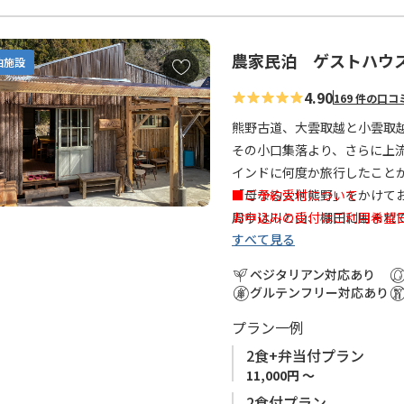
熊野の土地や熊野古道歩きに
本宮から那智山へとつながる
農家民泊 ゲストハウ
お
泊施設
おり、小口はちょうどその中
気
4.90
熊野古道歩きはもちろん、熊
169 件の口コ
に
けます。
入
熊野古道、大雲取越と小雲取
り
その小口集落より、さらに上
に
インドに何度か旅行したこと
追
「母なる大地熊野」をかけて
■ご予約受付について
加
周りは川と山、棚田に囲まれ
お申込みの受付はご利用希望
すべて見る
です。
いたしかねますので、ご利用
客室の川側に面したテラスが
申し上げます。
ベジタリアン対応あり
お食事は自家農園で採れた無
グルテンフリー対応あり
熊野古道ウォークの拠点とし
プラン一例
１組限定なので、ご家族で、
2食+弁当付プラン
当館は2名様からのご利用に
11,000円 ～
2食付プラン