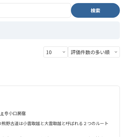
検索
小口
民宿
コミ
の熊野古道は小雲取越と大雲取越と呼ばれる２つのルート