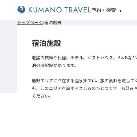
予約・検索
前
ペ
次
前
ペ
次
トップページ
宿泊施設
の
ー
の
の
ー
の
ペ
ジ
ペ
ペ
ジ
ペ
ー
目
ー
ー
目
ー
宿泊施設
ジ
へ
ジ
ジ
へ
ジ
へ
へ
へ
へ
老舗の旅館や民宿、ホテル、ゲストハウス、B＆Bなど
泊の選択肢があります。
熊野エリアに点在する温泉郷では、旅の疲れを癒して
も、このエリアを旅する楽しみのひとつです。お好み
ください。