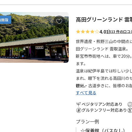
高田グリーンランド 雲
お
泊施設
気
4.01
513 件の口コ
に
入
世界遺産・熊野三山の中間点
り
田グリーンランド 雲取温泉。
に
新宮市市街地へは、車で20
追
ます。
加
温泉は紀伊半島では珍しい少
まれ、眼下を流れる高田川の
さい。
観光・古道歩きに、皆様のお
すべて見る
ベジタリアン対応あり
グルテンフリー対応あり
プラン一例
☆保養館（バスなし） 