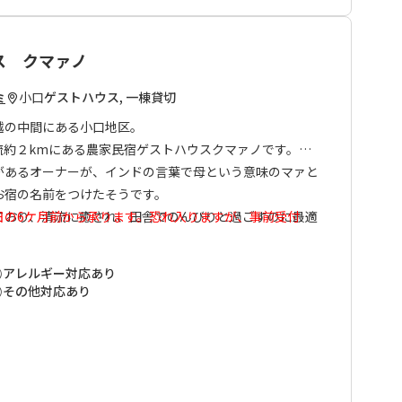
関する知識も豊富なので、頼りになる存在です。
熊野古道は小雲取越ルートと大雲取越ルートで構成されて
ス クマァノ
間地点に位置し、熊野古道を歩きの重要なポイントです。
小口
ゲストハウス, 一棟貸切
野川川舟下り乗り場にも近く、周辺観光にもご利用いただ
ミ
越の中間にある小口地区。
流約２kmにある農家民宿ゲストハウスクマァノです。
があるオーナーが、インドの言葉で母という意味のマァと
お宿の名前をつけたそうです。
ており、清流に癒され、田舎でのんびりと過ごすのに最適
日の6ケ月前から承ります。恐れ入りますが、事前受付は
希望日の6ケ月前以降にお申込みいただきますようお願い
あり、夏は特に涼しさを体感できます。
アレルギー対応あり
農薬野菜を中心とした家庭的な内容です。
その他対応あり
て、また田舎暮らしを満喫したい方に是非おすすめです。
お友達同士で気兼ねなくお過ごしいただけます。
限らせて頂きます。