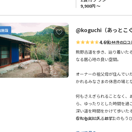
9,900円 ～
@koguchi（あっとこ
お
泊施設
気
4.69
144 件の口コ
に
入
熊野古道を歩き、辿り着いた
り
なる居心地の良い空間。
に
追
オーナーの祖父母が住んでい
加
かれるみなさまの休息の場と
何もさえぎられることなく、
ら、ゆったりとした時間を過ご
深い道を時間をかけて歩いた
なたも気に入るはず。
＠koguchiが、あなたの