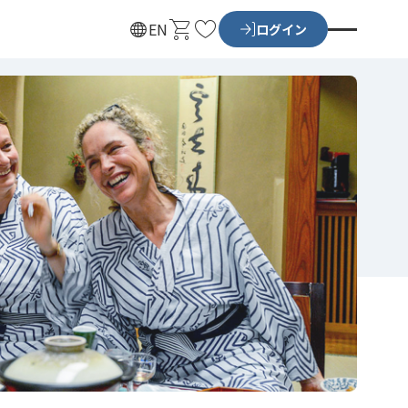
カ
お
EN
ログイン
ー
気
ト
に
入
り