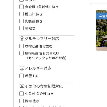
魚介類（魚以外）抜き
鰹出汁 抜き
宿
乳製品 抜き
卵 抜き
グルテンフリー対応
味噌と醤油 は含む
味噌も醤油 も含まない
（セリアックまたは不耐症）
アレルギー対応
希望する
その他の食事制限対応
生魚/生魚介類 抜き
豚肉 抜き