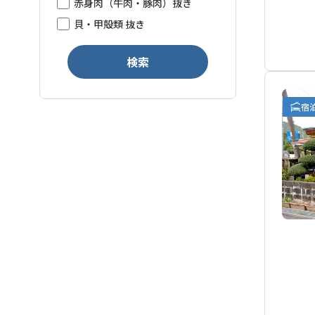
赤身肉（牛肉・豚肉）抜き
貝・甲殻類 抜き
検索
宿