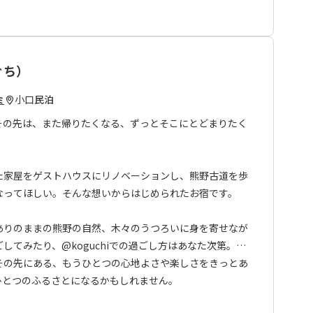
ぐち）
小口
民泊
ミ
その先は、また帰りたくなる、ずっとそこにとどまりたく
た家屋をゲストハウスにリノベーションし、熊野古道を歩
なってほしい。そんな想いからはじめられたお宿です。
ありのままの熊野の自然、木々のうつろいに身を寄せなが
してみたり、@koguchiでの過ごし方はあなた次第。山
その先にある、もうひとつの心地よさや楽しさをきっとあ
もうひとつのふるさとになるかもしれません。