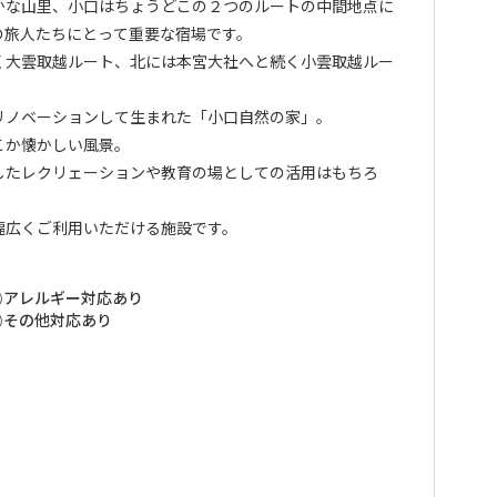
かな山里、小口はちょうどこの２つのルートの中間地点に
の旅人たちにとって重要な宿場です。
く大雲取越ルート、北には本宮大社へと続く小雲取越ルー
リノベーションして生まれた「小口自然の家」。
こか懐かしい風景。
したレクリェーションや教育の場としての活用はもちろ
幅広くご利用いただける施設です。
アレルギー対応あり
その他対応あり