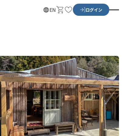
カ
お
EN
ログイン
ー
気
ト
に
入
り