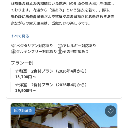
った仙人風呂が大変賑わいます。
目前を流れる大塔川には、当館専用の川原の露天風呂を造成し
ております。内湯から「湯あみ」という浴衣を着て、川原に降
りれば、自然の風感じ、空に輝く星を眺め、川のせせらぎを聞
ほのかに木の香がただよう客室で、のんびりとお過ごしくださ
きながらの露天風呂は、当館だけの楽しみです。
い。
すべて見る
ベジタリアン対応あり
アレルギー対応あり
グルテンフリー対応あり
その他対応あり
プラン一例
☆和室 2食付プラン（2026年4月から）
15,700円 ～
☆洋室 2食付プラン（2026年4月から）
19,900円 ～
お
宿泊施設
気
に
入