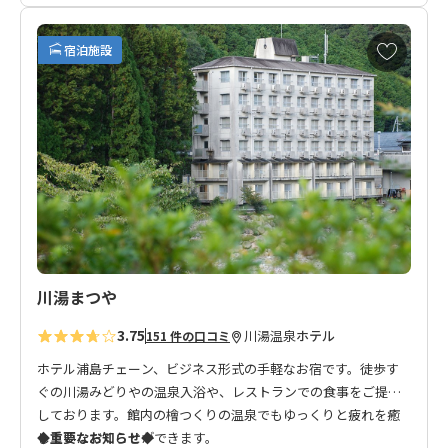
お
宿泊施設
気
に
入
り
に
追
加
川湯まつや
3.75
川湯温泉
ホテル
151 件の口コミ
ホテル浦島チェーン、ビジネス形式の手軽なお宿です。徒歩す
ぐの川湯みどりやの温泉入浴や、レストランでの食事をご提供
しております。館内の檜つくりの温泉でもゆっくりと疲れを癒
していただくことができます。
◆重要なお知らせ◆