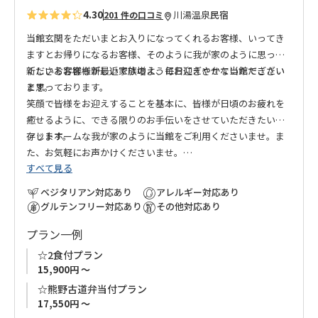
4.30
川湯温泉
民宿
201 件の口コミ
当館玄関をただいまとお入りになってくれるお客様、いってき
ますとお帰りになるお客様、そのように我が家のように思って
くださるお客様が最近では増え、毎日にぎやかな当館でござい
新しいお客様も新しい家族のようにお迎えさせていただきたい
ます。
と思っております。
笑顔で皆様をお迎えすることを基本に、皆様が日頃のお疲れを
癒せるように、できる限りのお手伝いをさせていただきたいと
存じます。
アットホームな我が家のように当館をご利用くださいませ。ま
た、お気軽にお声かけくださいませ。
すべて見る
【ご注意
】
ベジタリアン対応あり
アレルギー対応あり
本館（１号館）ロビー及び、別館（２号館）には常駐の猫と犬
グルテンフリー対応あり
その他対応あり
がおります。
プラン一例
猫・犬アレルギーの方は、ご利用をご遠慮ください。
ご理解をいただきました上でのご予約をお願いいたします。
☆2食付プラン
15,900円 ～
☆熊野古道弁当付プラン
17,550円 ～