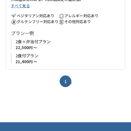
すべて見る
お宿の前の川原を掘ると温泉が湧き、夏は「川原の露天風呂」
と川遊び、冬（12月～2月）になると、名物の巨大天然露天風呂
ベジタリアン対応あり
アレルギー対応あり
「仙人風呂」をお楽しみ頂けます。
グルテンフリー対応あり
その他対応あり
古道歩きの途中で1泊はもちろん、大塔川のせせらぎを聞きなが
プラン一例
ら、のんびりステイもおすすめ。
ウッドデッキが新設され、川湯を眺めながらバーベキューもお
2食＋弁当付プラン
楽しみいただけます。
22,500円 ～
1日1組限定なので、ご家族、お友達同士で気兼ねなくお過ごし
2食付プラン
ください。
21,400円 ～
■連泊でご宿泊のお客様へ
2泊以上の連泊でご宿泊のお客様につきましては、お宿スタッフ
1
が清掃に入らせていただきます。
お客様ご不在時にエアコン等使用中であった場合は電源OFFに
させていただきます。
あらかじめめご了承ください。