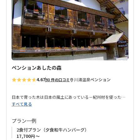
り
に
追
加
ペンションあしたの森
4.67
川湯温泉
ペンション
93 件の口コミ
日本で育った木は日本の風土にあっている－紀州材を使ったオ
すべて見る
ーナーこだわりのペンション。
館内は木の手触り、肌触りを感じていただきたいとの思いがつ
まっています。
プラン一例
2食付プラン（夕食和牛ハンバーグ）
内風呂の温泉は源泉かけ流しで、貸し切り形式の家族風呂が２
17,700円 ～