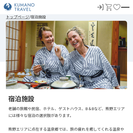
ロ
カ
お
グ
ー
気
前
次
前
次
トップページ
宿泊施設
イ
ト
に
の
の
の
の
ペ
ペ
ペ
ペ
ン
入
ー
ー
ー
ー
ジ
ジ
ジ
ジ
り
へ
へ
へ
へ
宿泊施設
老舗の旅館や民宿、ホテル、ゲストハウス、B＆Bなど、熊野エリア
には様々な宿泊の選択肢があります。
熊野エリアに点在する温泉郷では、旅の疲れを癒してくれる温泉や