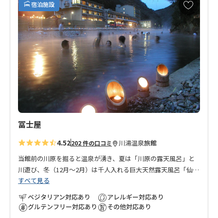
お
宿泊施設
気
に
入
り
に
追
加
冨士屋
4.52
川湯温泉
旅館
202 件の口コミ
当館前の川原を掘ると温泉が湧き、夏は「川原の露天風呂」と
川遊び、冬（12月～2月）は千人入れる巨大天然露天風呂「仙人
すべて見る
風呂」をお楽しみ頂けます。館内にも間近の源泉から引き込ん
だ大浴場および館内露天風呂があり、旅のお疲れを癒して頂け
ベジタリアン対応あり
アレルギー対応あり
ます。泉質は神経痛等に効能がある単純泉。体の内側よりポカ
グルテンフリー対応あり
その他対応あり
ポカと温まる不思議なお湯でございます。（川原の露店風呂・