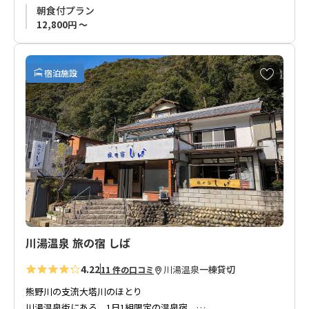
つ。
朝食付プラン
一晩中利用可能ですので、お好きなときに何度でもお入り下さ
12,800円 ～
い。
また、冬季の仙人風呂は目の前です。
お
宿泊施設
お食事は、排気ガスをうけない場所で長年栽培しているお茶な
気
ど、手作りの製品をお出ししています。
に
入
野菜も地元の顔見知り農家から仕入れるなど、こだわりをもっ
り
てお客様をお迎えしております。
に
追
■お食事制限対応をご希望のお客様へ
加
「
2食付プラン（夕食和牛ハンバーグ）」は夕食にお肉の提供が
メインとなることからお食事制限のご希望をお受けできませ
ん。
「
朝食付プラン」のみお食事制限のお申し込みが可能です。
川湯温泉 旅の宿 しば
4.22
川湯温泉
一棟貸切
11 件の口コミ
熊野川の支流大塔川のほとり
川湯温泉街にある、1日1組限定の温泉宿。