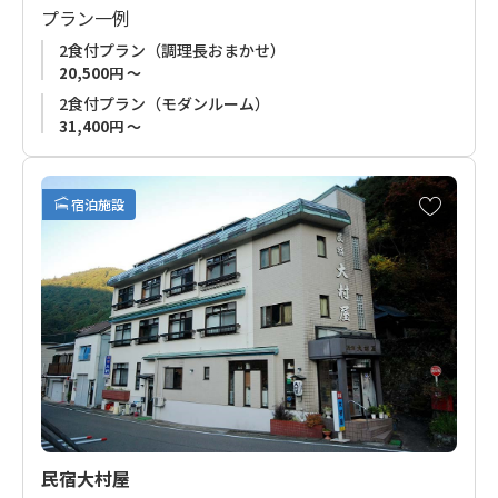
プラン一例
仙人風呂は荒天・増水時、御利用頂けない場合がございます）
2食付プラン（調理長おまかせ）
20,500円 ～
2食付プラン（モダンルーム）
31,400円 ～
お
宿泊施設
気
に
入
り
に
追
加
民宿大村屋