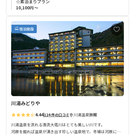
☆素泊まりプラン
10,100円 ～
お
宿泊施設
気
に
入
り
に
追
加
川湯みどりや
4.44
川湯温泉
旅館
124 件の口コミ
川湯温泉を流れる清流大塔川はとても美しい川です。
河原を掘れば温泉が湧き出す珍しい温泉地で、冬場は河原に作