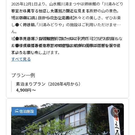
2025年12月1日より、山水館川湯まつやは姉妹館の「川湯みどり
客室から見下ろせば、大塔川。間近に見える熊野の山の景色。
や」とは異なる独立した運営方針となります。
特に早朝には、川から立ち上る霧と木々との美しさ、ぜひお楽
【2025年12月1日からの主な変更点】
しみください。
● 姉妹館「川湯みどりや」の施設はご利用いただけませ
ん。
ビジネスの方、1人旅の方、またグループで、どうぞお気兼ねな
● 大浴場、露天風呂、ロビーはご利用不可となります。
【食事付きプランの販売終了について】
くごゆっくりおくつろぎください。
● 「川湯みどりや」での夕食・朝食の提供はございませ
● 食事付きの2プランの販売は2025年11月30日をもって終
お客様にはご不便をおかけいたしますが、何卒ご理解を賜りま
ん。
了いたしました。
すようお願い申し上げます。
すべて見る
プラン一例
素泊まりプラン（2026年4月から）
4,900円 ～
お
宿泊施設
気
に
入
り