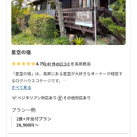
に
追
加
星空の宿
4.75
高原
民泊
147 件の口コミ
「星空の宿」は、高原にある星空が大好きなオーナーが経営す
るログハウスコテージです。
すべて見る
壮大な山の景色と澄んだ空気の中、満天の星を眺めながら、の
ベジタリアン対応あり
その他対応あり
んびりとした時間を過ごせます。
ログハウスで木の温もり、木の香りに包まれたをお楽しみいた
プラン一例
だけます。
2食+弁当付プラン
開放感のあるひのき風呂は、旅の疲れを癒やしてくれます。
26,900円 ～
テラスでは、爽やかな風を感じながら食事をしたり、読書をし