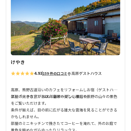
に
入
り
に
追
加
けやき
4.93
高原
ゲストハウス
159 件の口コミ
高原、熊野古道沿いのカフェをリフォームしお宿（ゲストハウ
ス）「けやき」が2020年春オープンしました。
部屋の大きな窓からは、高原の美しい棚田や熊野の山々の景色
をご覧いただけます。
条件が揃えば、目の前に広がる雄大な雲海を見ることができる
かもしれません。
部屋のミニキッチンで挽きたてコーヒーを淹れて、外のお庭で
景色を眺めながらゆったりリラックス。