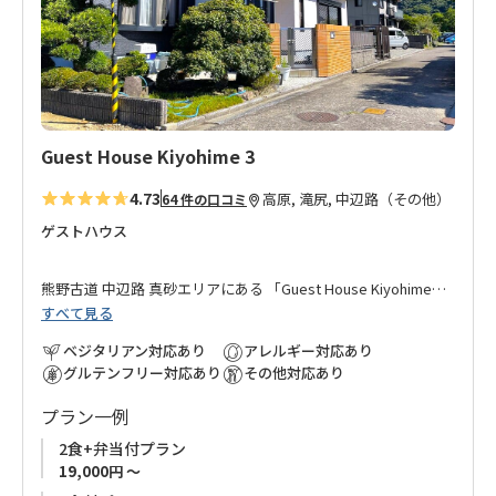
追
す。
加
■オーナーが最寄りのスーパーマーケットまで車で送迎いたし
ます。高原休憩所、滝尻王子、近露王子、道の駅熊野古道中辺
路からの送迎も可能です。
Guest House Kiyohime 3
■熊野ギャラリーゲストハウス のこのこは、
「熊野ギャラリー
4.73
高原, 滝尻, 中辺路（その他）
64 件の口コミ
ゲストハウス のこのこ」
の姉妹宿です。
ゲストハウス
熊野古道 中辺路 真砂エリアにある 「
Guest House Kiyohime
」
すべて見る
オーナーが運営する別館です。
ベジタリアン対応あり
アレルギー対応あり
「
Guest House Kiyohime
」 本館からは徒歩1分の好立地、団体
グルテンフリー対応あり
その他対応あり
など大人数で本館・別館に分かれてのご宿泊にも対応可能。
プラン一例
熊野古道歩きのお客様だけでなく、長期滞在の方にも安心して
2食+弁当付プラン
ご宿泊いただけるよう、お食事の提供はもちろん、ご希望のお
19,000円 ～
客様は共用キッチンもご利用いただけます。