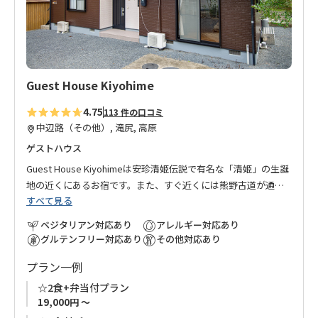
加
Guest House Kiyohime
4.75
113 件の口コミ
中辺路（その他）, 滝尻, 高原
ゲストハウス
Guest House Kiyohimeは安珍清姫伝説で有名な「清姫」の生誕
地の近くにあるお宿です。また、すぐ近くには熊野古道が通っ
すべて見る
ております。
ふもとの清姫バス停から滝尻王子まで路線バスで約３分、徒歩
ベジタリアン対応あり
アレルギー対応あり
でも約20分なので、滝尻から熊野古道を歩くのに便利なお宿で
グルテンフリー対応あり
その他対応あり
す。
プラン一例
長期滞在の方も安心してお泊まりいただけるように各階にはそ
れぞれお風呂・トイレ・洗濯機・乾燥機・冷蔵庫などの設備が
☆2食+弁当付プラン
揃っております。
19,000円 ～
お友達同士、ご家族でのご利用にぴったりなお宿です。皆さま