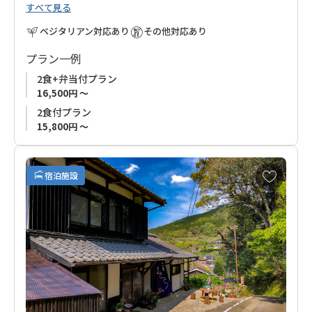
すべて見る
過ごしていただけます。
ベジタリアン対応あり
その他対応あり
地元食材や手作りの野菜を中心に、体に優しい心のこもったお
料理でおもてなしいたします。
プラン一例
2食+弁当付プラン
『四季のイベント（土、木、紙、布）』や『くまの里山体験』
16,500円 ～
もお楽しみいただけます。
2食付プラン
15,800円 ～
普段ゆっくり休むことができない方、古道歩きの方など、皆さ
まのお越しを心よりお待ちしております。
お
宿泊施設
熊野古道歩きの方には、高原、滝尻への送迎も可能ですので、
気
に
ご予約の際にお知らせください。
入
り
に
追
加