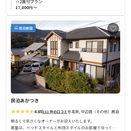
☆2食付プラン
のお越しをお待ちしております。
17,800円 ～
* フロア貸切プランの新規受付は終了いたしました。現在はバ
お
ス・トイレ・キッチン共用の個室プランをご用意しておりま
宿泊施設
気
す。
に
入
り
に
追
加
民泊あかつき
4.65
高原, 中辺路（その他）
民泊
111 件の口コミ
明るくて気さくなオーナーがお迎えいたします。
客室は、ベッドスタイルと布団スタイルのお部屋でゆっくりと