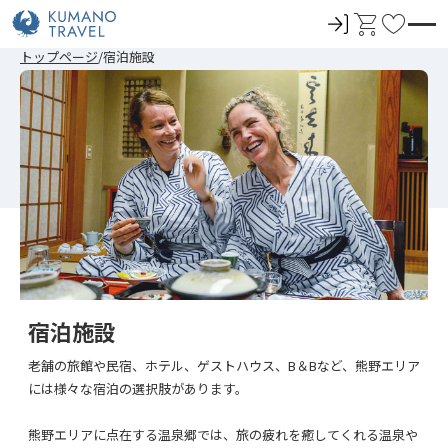
ロ
カ
お
グ
ー
気
前
ペ
次
前
ペ
次
トップページ
宿泊施設
イ
ト
に
の
ー
の
の
ー
の
ペ
ジ
ペ
ペ
ジ
ペ
ン
入
ー
目
ー
ー
目
ー
ジ
へ
ジ
ジ
へ
ジ
り
へ
へ
へ
へ
宿泊施設
老舗の旅館や民宿、ホテル、ゲストハウス、B＆Bなど、熊野エリア
には様々な宿泊の選択肢があります。
熊野エリアに点在する温泉郷では、旅の疲れを癒してくれる温泉や