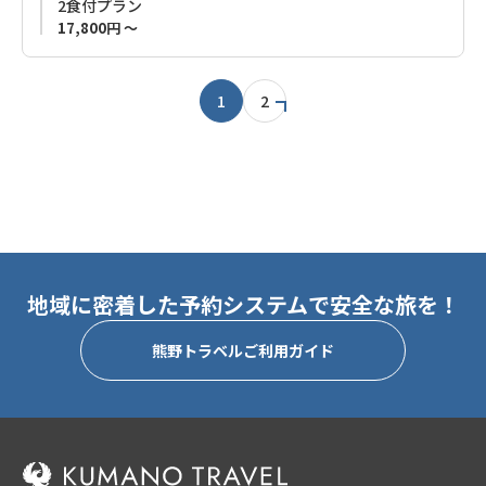
2食付プラン
17,800円 ～
近隣は山や川の幸が豊富なエリアです。
ぜひご利用ください。
1
2
◆ご予約をご検討のお客様へ◆
こちらの Guest House Kiyohime 3 は、お風呂、トイレ、洗面所
は共用です。
プライベート空間をご希望のお客様は、各階（1、2階）で区切
られ、一棟貸しのようにお使いいただける「
Guest House
Kiyohime
」本館のご利用をお勧めします。
地域に密着した予約システムで安全な旅を！
熊野トラベルご利用ガイド