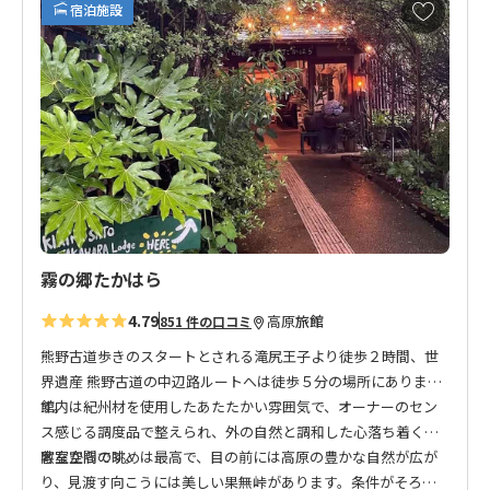
お
宿泊施設
気
に
入
り
に
追
加
霧の郷たかはら
4.79
高原
旅館
851 件の口コミ
熊野古道歩きのスタートとされる滝尻王子より徒歩２時間、世
界遺産 熊野古道の中辺路ルートへは徒歩５分の場所にありま
す。
館内は紀州材を使用したあたたかい雰囲気で、オーナーのセン
ス感じる調度品で整えられ、外の自然と調和した心落ち着く素
敵な空間です。
客室からの眺めは最高で、目の前には高原の豊かな自然が広が
り、見渡す向こうには美しい果無峠があります。条件がそろっ