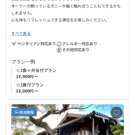
オーナーの飼っているポニーや猫と触れ合うこともできるかも
しれません。
心も体もリフレッシュできる滞在をお楽しみください。
すべて見る
ベジタリアン対応あり
アレルギー対応あり
その他対応あり
プラン一例
☆2食＋弁当付プラン
18,900円 ～
☆2食付プラン
18,000円 ～
お
宿泊施設
気
に
入
り