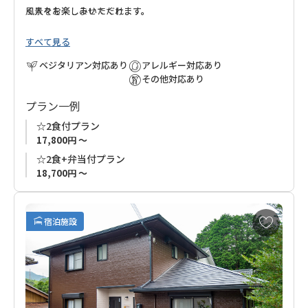
風景をお楽しみいただけます。
く人々を楽しませてくれます。
すべて見る
ゆったりと流れる時間と美しい山の風景をお楽しみください。
ベジタリアン対応あり
アレルギー対応あり
その他対応あり
プラン一例
☆2食付プラン
17,800円 ～
☆2食+弁当付プラン
18,700円 ～
お
宿泊施設
気
に
入
り
に
追