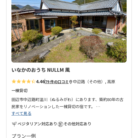
に
入
り
に
追
加
いなかのおうち NULLM 風
4.46
中辺路（その他）, 高原
79 件の口コミ
一棟貸切
田辺市中辺路町温川（ぬるみがわ）にあります、築約80年の古
民家をリノベーションした一棟貸切の宿です。
すべて見る
一棟貸切ですので、気兼ねなく、お友達同士やご家族でのご利
用にぴったりなお宿です。
ベジタリアン対応あり
その他対応あり
高原(展望台)・道の駅熊野古道(牛馬童子)・近露(近露王子)から
のお迎え、翌朝(8:30～10:00)は滝尻～継桜王子の区間でご指定
プラン一例