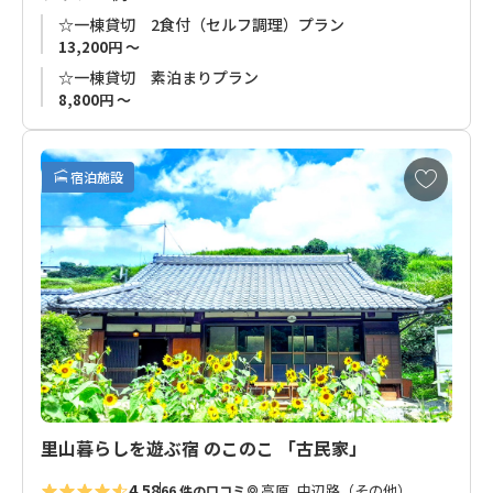
の場所までの送迎も対応可能です。
☆一棟貸切 2食付（セルフ調理）プラン
13,200円 ～
☆一棟貸切 素泊まりプラン
8,800円 ～
お
宿泊施設
気
に
入
り
に
追
加
里山暮らしを遊ぶ宿 のこのこ 「古民家」
4.58
高原, 中辺路（その他）
66 件の口コミ