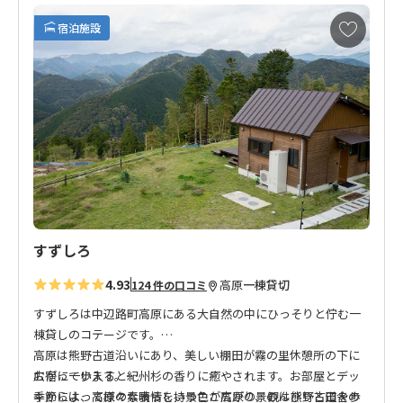
たり、ゆったりとしたリラックス時間をお過ごしください。
お
宿泊施設
気
に
皆さまのお越しを心よりお待ちしております。
入
り
※名称変更のお知らせ
に
2020年4月17日 宿の名称が「星空の宿たかはら」から「星空の
追
宿」に変更となりました。
加
すずしろ
4.93
高原
一棟貸切
124 件の口コミ
すずしろは中辺路町高原にある大自然の中にひっそりと佇む一
棟貸しのコテージです。
高原は熊野古道沿いにあり、美しい棚田が霧の里休憩所の下に
お宿に一歩入ると紀州杉の香りに癒やされます。お部屋とデッ
広がっています。
キからは、高原の素晴らしい景色が広がり、のんびりと田舎の
季節によって様々な表情を持つここ高原の景観は熊野古道を歩