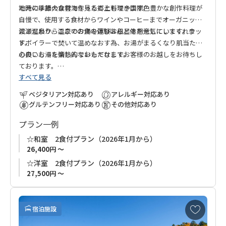
た時には雄大な雲海を見ることもできます。
地元の季節の食材で作った郷土料理や国際色豊かな創作料理が
自慢で、使用する食材からワインやコーヒーまでオーガニック
にこだわり、ここでの食の体験は心と体を元気にしてくれま
渡瀬温泉から温泉のお湯を運びお風呂を用意しています。ウッ
す。
ドボイラーで焚いて温めなおす為、お湯がまるくなり肌当たり
の良いお湯を楽しんでいただけます。
心のこもった情熱的なおもてなしでお客様のお越しをお待ちし
ております。
すべて見る
ベジタリアン対応あり
アレルギー対応あり
グルテンフリー対応あり
その他対応あり
プラン一例
☆和室 2食付プラン（2026年1月から）
26,400円 ～
☆洋室 2食付プラン（2026年1月から）
27,500円 ～
お
宿泊施設
気