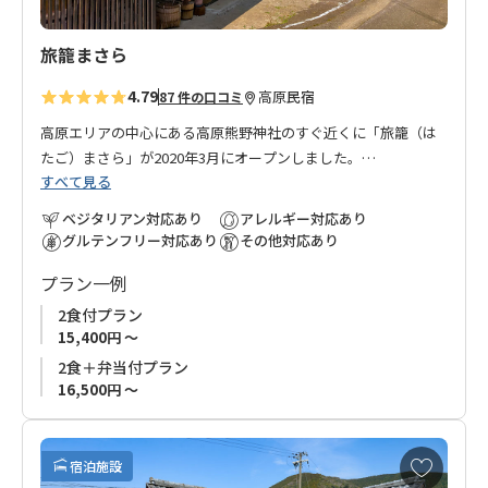
旅籠まさら
4.79
高原
民宿
87 件の口コミ
高原エリアの中心にある高原熊野神社のすぐ近くに「旅籠（は
たご）まさら」が2020年3月にオープンしました。
すべて見る
滝尻王子から熊野古道を歩くこと約２時間のところにある高原
は、今も熊野古道の宿場町、休憩の場所として旅人や巡礼者で
ベジタリアン対応あり
アレルギー対応あり
賑わっています。
グルテンフリー対応あり
その他対応あり
築60年の古民家を改装し、昔ながらの和の雰囲気を残しながら
プラン一例
居心地のよい空間が作りあげられています。
棚田と熊野の山々を眺めながら、現代の旅籠を体験してみてく
2食付プラン
ださい。
15,400円 ～
2食＋弁当付プラン
気さくな日本人のオーナーと優しいフランス人の奥様が皆さま
16,500円 ～
のお越しをお待ちいたしております。
お
宿泊施設
気