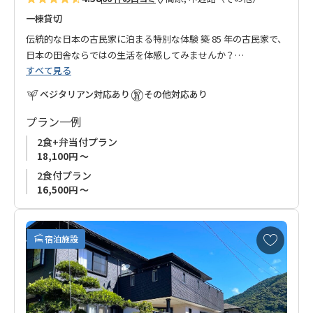
一棟貸切
伝統的な日本の古民家に泊まる特別な体験 築 85 年の古民家で、
日本の田舎ならではの生活を体感してみませんか？
すべて見る
玄関を入ると広がる土間には、靴を履いたまま利用できるキッ
チンとリビングダイニングがあり、昔ながらの造りを今でも快
ベジタリアン対応あり
その他対応あり
適に楽しむことができます。
プラン一例
土間は、自然と共に暮らす日本の生活文化を感じられる空間
2食+弁当付プラン
で、四季折々の風景や外の空気を感じながら、ゆったりと過ご
18,100円 ～
すことができます。
2食付プラン
年に三度色が変わる宿の花畑では、開花のタイミングが合えば
16,500円 ～
お花観賞が楽しめます。
また、宿泊棟のすぐ横に位置する薪風呂では、薪の香りに包ま
お
宿泊施設
れながら、薪で温めたお湯にゆったりと浸かり、自然のぬくも
気
に
りを全身で感じる贅沢なひとときをお楽しみいただけます。
入
障子や畳のある部屋で、時代を超えて受け継がれる日本の美し
り
い生活様式と、自然との調和を体験できる特別な宿泊をお楽し
に
みください。 ※薪風呂体験をご希望の方は別途ご予約が必要で