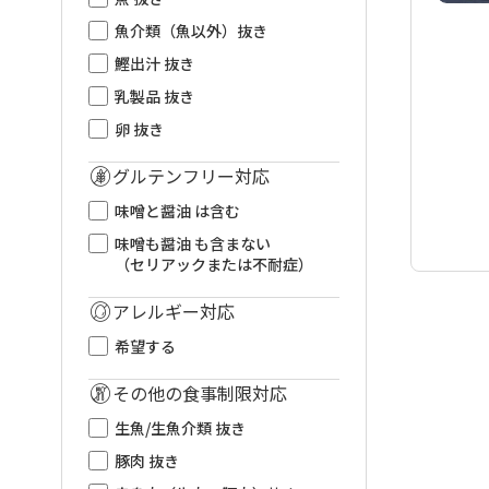
魚介類（魚以外）抜き
鰹出汁 抜き
乳製品 抜き
卵 抜き
グルテンフリー対応
味噌と醤油 は含む
味噌も醤油 も含まない
（セリアックまたは不耐症）
アレルギー対応
希望する
その他の食事制限対応
生魚/生魚介類 抜き
豚肉 抜き