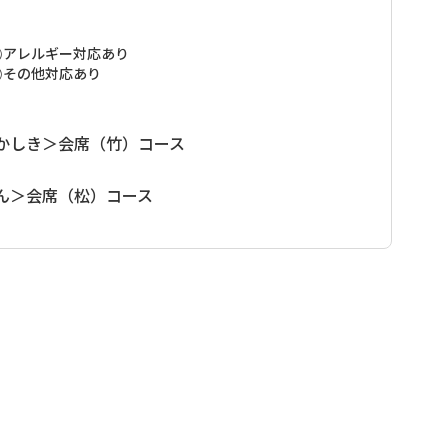
イトを通してお申込みいただけない場合、（お客様ご自身
、紀伊半島中央部を南北に縦断し、途中には伯母子山をはじ
めて）宿泊先、および行程の確認連絡をさせて頂いており
までは約3キロございますが、登山口の公衆電話からご連
の峠を三度も越える、熊野参詣道の中でも最も険しい道で
アレルギー対応あり
認が取れない行程の場合、手配をお断りさせて頂く場合がご
ります。
”健脚者”向けのコースとなります。 弊社ではお客様の安全
その他対応あり
い。
トを全区間歩かれる方には各集落（高野山、大股、三浦
送迎がございますので、小辺路歩きのアレンジが可能と大
手配して頂くようお願い致しております。 ※各集落での宿
イトを通してお申込みいただけない場合、（お客様ご自身
かしき＞会席（竹）コース
めて）宿泊先、および行程の確認連絡をさせて頂いており
材で料理した、山里ならではのお料理を提供しておりま
認が取れない行程の場合、手配をお断りさせて頂く場合がご
ん＞会席（松）コース
い。
、疲れた体を温泉でゆっくりとお過ごしください。