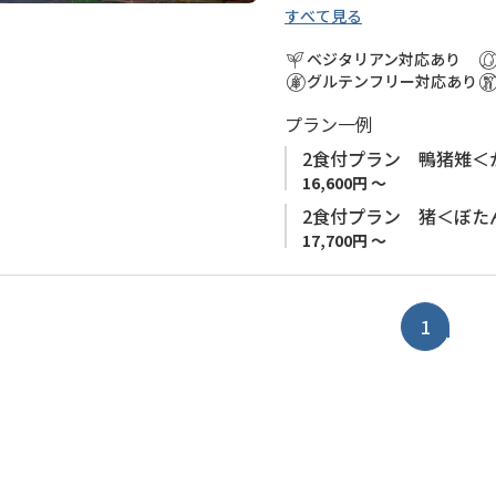
加
泊施設の手配を、弊社予約サ
すべて見る
い集落です。
小辺路 （高野山～本宮）は
で既にお手配された場合も含
小辺路登山口（大股バス停）
めとする標高1,000ｍ以上
ベジタリアン対応あり
ます。 ※お客様の安全の確
絡いただければお迎えにあが
す。 中辺路ルートと比較し、
グルテンフリー対応あり
ざいます。予めご了承くださ
確保の観点から、小辺路ルー
プラン一例
事前予約で高野山からの無料
口、十津川温泉）で宿泊地を
好評です。
泊施設の手配を、弊社予約サ
2食付プラン 鴨猪雉＜
で既にお手配された場合も含
16,600円 ～
川魚や猪、雉などの新鮮な食
ます。 ※お客様の安全の確
2食付プラン 猪＜ぼた
す。
ざいます。予めご了承くださ
17,700円 ～
1000メートルの山越え後の
1