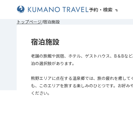
予約・検索
前
次
前
次
トップページ
宿泊施設
の
の
の
の
ペ
ペ
ペ
ペ
ー
ー
ー
ー
宿泊施設
ジ
ジ
ジ
ジ
へ
へ
へ
へ
老舗の旅館や民宿、ホテル、ゲストハウス、B＆Bなど
泊の選択肢があります。
熊野エリアに点在する温泉郷では、旅の疲れを癒して
も、このエリアを旅する楽しみのひとつです。お好み
ください。