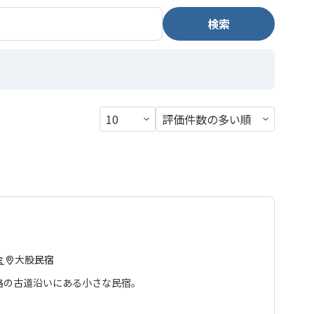
検索
大股
民宿
ミ
路の古道沿いにある小さな民宿。