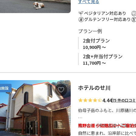
に
すべて見る
高野山から歩いた場合1日目
追
泊したあとの3泊目のお宿とな
ベジタリアン対応あり
加
ここから登る伯母子峠は、小辺
グルテンフリー対応あり
度パノラマで迎えてくれます
プラン一例
タオルや浴衣などお部屋に常
2食付プラン
10,900円 ～
息子さんが捕獲したイノシシ
2食+弁当付プラン
こともあります。苦手な方は
11,700円 ～
熊野古道 小辺路沿いへご宿泊
ホテルのせ川
お
泊施設
気
4.44
小辺路 （高野山～本宮）は
75 件の口コミ
に
めとする標高1,000ｍ以上
入
伯母子岳のふもと、川原樋川
す。 中辺路ルートと比較し、
り
確保の観点から、小辺路ルー
に
高野山から熊野古道小辺路を歩
熊野古道 小辺路沿いへご宿泊
追
口、十津川温泉）で宿泊地を
自然に恵まれ、沿岸部に比べ