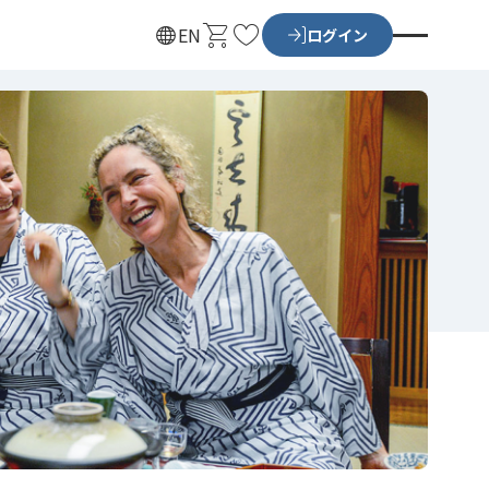
カ
お
EN
ログイン
ー
気
ト
に
入
り