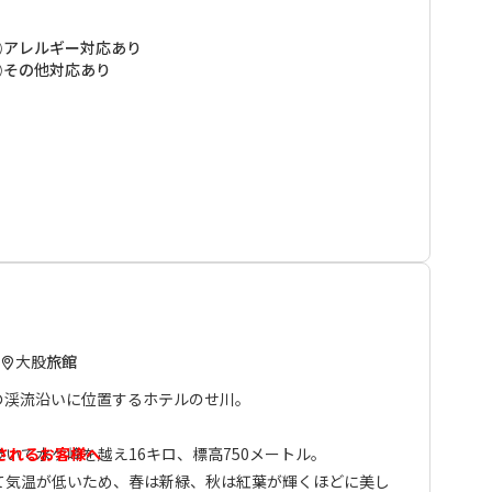
のお宿、熊野本宮から歩いた場合、十津川温泉と三浦口で2
ります。
アレルギー対応あり
路でも一番の眺めを誇る峠。春は新緑、秋は紅葉が360
その他対応あり
。
備していないので、ご遠慮なくお声をかけてください。
やシカなどを寒い時期には暖かい鍋料理にしてお出しする
前もってお知らせください。
されるお客様へ
大股
旅館
、紀伊半島中央部を南北に縦断し、途中には伯母子山をはじ
の峠を三度も越える、熊野参詣道の中でも最も険しい道で
の渓流沿いに位置するホテルのせ川。
”健脚者”向けのコースとなります。 弊社ではお客様の安全
トを全区間歩かれる方には各集落（高野山、大股、三浦
いて水ケ峰を越え16キロ、標高750メートル。
されるお客様へ
手配して頂くようお願い致しております。 ※各集落での宿
て気温が低いため、春は新緑、秋は紅葉が輝くほどに美し