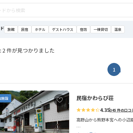
ド
旅館
民宿
ホテル
ゲストハウス
宿坊
一棟貸切
温泉
: 2 件が見つかりました
1
民宿かわらび荘
お
泊施設
気
4.35
345 件の口コ
に
入
高野山から熊野本宮への小辺
り