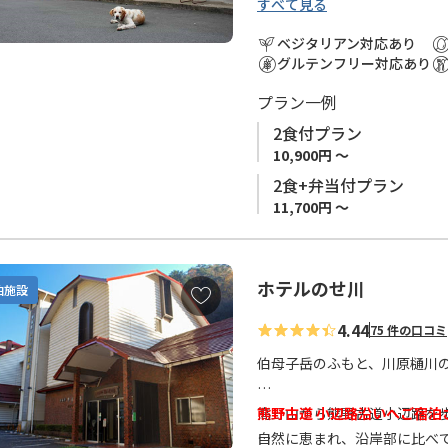
に
すべて見る
高野山から歩いた場合1日目
追
泊したあとの3泊目のお宿とな
ベジタリアン対応あり
加
ここから登る伯母子峠は、小辺
グルテンフリー対応あり
度パノラマで迎えてくれます
プラン一例
タオルや浴衣などお部屋に常
2食付プラン
10,900円 ～
息子さんが捕獲したイノシシ
2食+弁当付プラン
こともあります。苦手な方は
11,700円 ～
熊野古道 小辺路沿いへご宿泊
ホテルのせ川
お
泊施設
気
4.44
小辺路 （高野山～本宮）は
75 件の口コミ
に
めとする標高1,000ｍ以上
入
伯母子岳のふもと、川原樋川
す。 中辺路ルートと比較し、
り
確保の観点から、小辺路ルー
に
高野山から熊野古道小辺路を歩
熊野古道 小辺路沿いへご宿泊
追
口、十津川温泉）で宿泊地を
自然に恵まれ、沿岸部に比べ