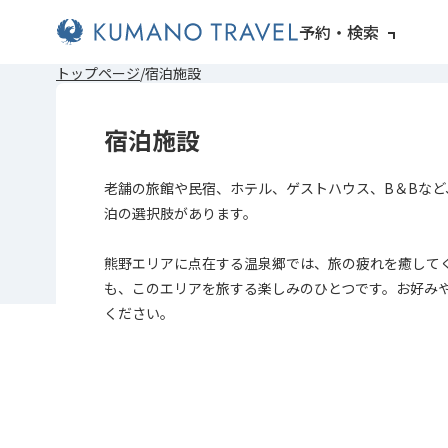
予約・検索
前
次
前
次
トップページ
宿泊施設
の
の
の
の
ペ
ペ
ペ
ペ
ー
ー
ー
ー
宿泊施設
ジ
ジ
ジ
ジ
へ
へ
へ
へ
老舗の旅館や民宿、ホテル、ゲストハウス、B＆Bなど
泊の選択肢があります。
熊野エリアに点在する温泉郷では、旅の疲れを癒して
も、このエリアを旅する楽しみのひとつです。お好み
ください。