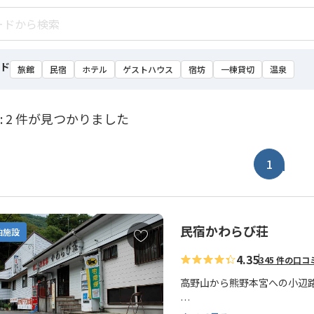
ド
旅館
民宿
ホテル
ゲストハウス
宿坊
一棟貸切
温泉
: 2 件が見つかりました
1
民宿かわらび荘
お
泊施設
気
4.35
345 件の口コ
に
入
高野山から熊野本宮への小辺
り