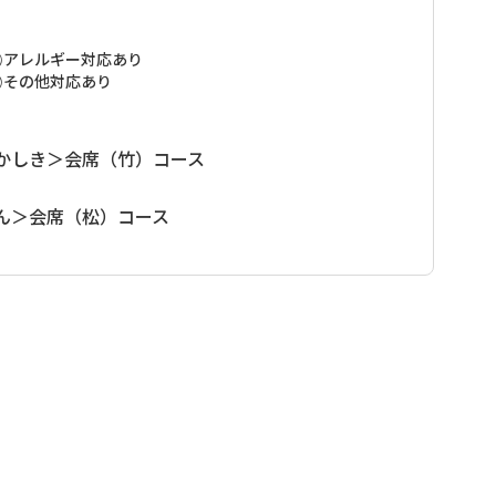
イトを通してお申込みいただけない場合、（お客様ご自身
、紀伊半島中央部を南北に縦断し、途中には伯母子山をはじ
めて）宿泊先、および行程の確認連絡をさせて頂いており
までは約3キロございますが、登山口の公衆電話からご連
の峠を三度も越える、熊野参詣道の中でも最も険しい道で
アレルギー対応あり
認が取れない行程の場合、手配をお断りさせて頂く場合がご
ります。
”健脚者”向けのコースとなります。 弊社ではお客様の安全
その他対応あり
い。
トを全区間歩かれる方には各集落（高野山、大股、三浦
送迎がございますので、小辺路歩きのアレンジが可能と大
手配して頂くようお願い致しております。 ※各集落での宿
イトを通してお申込みいただけない場合、（お客様ご自身
かしき＞会席（竹）コース
めて）宿泊先、および行程の確認連絡をさせて頂いており
材で料理した、山里ならではのお料理を提供しておりま
認が取れない行程の場合、手配をお断りさせて頂く場合がご
ん＞会席（松）コース
い。
、疲れた体を温泉でゆっくりとお過ごしください。