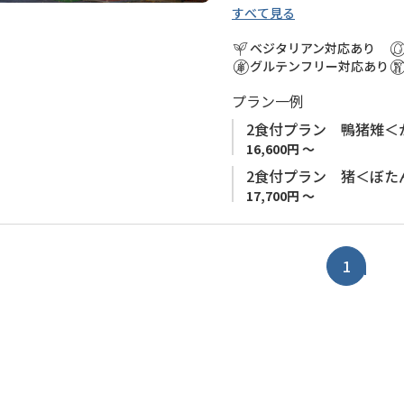
加
泊施設の手配を、弊社予約サ
すべて見る
い集落です。
小辺路 （高野山～本宮）は
で既にお手配された場合も含
小辺路登山口（大股バス停）
めとする標高1,000ｍ以上
ベジタリアン対応あり
ます。 ※お客様の安全の確
絡いただければお迎えにあが
す。 中辺路ルートと比較し、
グルテンフリー対応あり
ざいます。予めご了承くださ
確保の観点から、小辺路ルー
プラン一例
事前予約で高野山からの無料
口、十津川温泉）で宿泊地を
好評です。
泊施設の手配を、弊社予約サ
2食付プラン 鴨猪雉＜
で既にお手配された場合も含
16,600円 ～
川魚や猪、雉などの新鮮な食
ます。 ※お客様の安全の確
2食付プラン 猪＜ぼた
す。
ざいます。予めご了承くださ
17,700円 ～
1000メートルの山越え後の
1