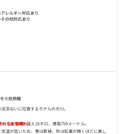
のお宿、熊野本宮から歩いた場合、十津川温泉と三浦口で2
ります。
アレルギー対応あり
路でも一番の眺めを誇る峠。春は新緑、秋は紅葉が360
その他対応あり
。
備していないので、ご遠慮なくお声をかけてください。
やシカなどを寒い時期には暖かい鍋料理にしてお出しする
前もってお知らせください。
されるお客様へ
大股
旅館
、紀伊半島中央部を南北に縦断し、途中には伯母子山をはじ
の峠を三度も越える、熊野参詣道の中でも最も険しい道で
の渓流沿いに位置するホテルのせ川。
”健脚者”向けのコースとなります。 弊社ではお客様の安全
トを全区間歩かれる方には各集落（高野山、大股、三浦
いて水ケ峰を越え16キロ、標高750メートル。
されるお客様へ
手配して頂くようお願い致しております。 ※各集落での宿
て気温が低いため、春は新緑、秋は紅葉が輝くほどに美し