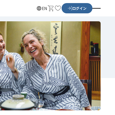
カ
お
EN
ログイン
ー
気
ト
に
入
り