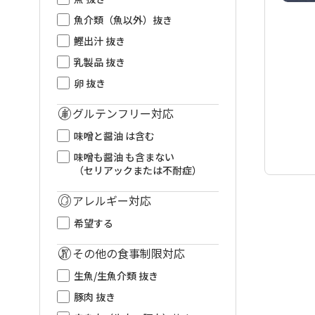
魚介類（魚以外）抜き
鰹出汁 抜き
乳製品 抜き
卵 抜き
グルテンフリー対応
味噌と醤油 は含む
味噌も醤油 も含まない
（セリアックまたは不耐症）
アレルギー対応
希望する
その他の食事制限対応
生魚/生魚介類 抜き
豚肉 抜き