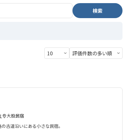
検索
大股
民宿
ミ
路の古道沿いにある小さな民宿。