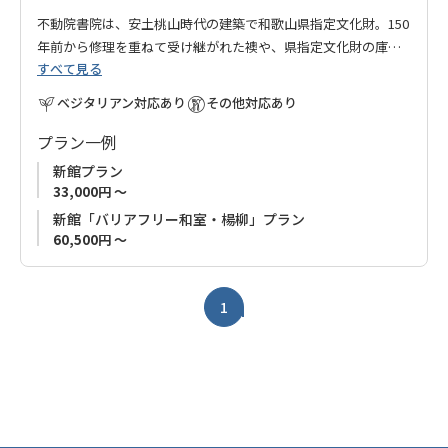
不動院書院は、安土桃山時代の建築で和歌山県指定文化財。150
年前から修理を重ねて受け継がれた襖や、県指定文化財の庫裡
すべて見る
（くり）など、山内でも有数の歴史を誇っています。現在、書
院は食事処として利用されております。庫裡から望む中庭は、
ベジタリアン対応あり
その他対応あり
住職自らが手入れされており、夕暮れどきにはライトアップが
施されます。離れご宿泊の場合は、庫裡（くり）にて、この美
プラン一例
しい庭園を望みながら夕食をいただくことができます。また、
新館プラン
離れ専用有料貸切風呂が設けられ、プライベートで宿坊を楽し
33,000円 ～
みたい方にお薦めします。朝食後には、有料で初心者も挑戦し
新館「バリアフリー和室・楊柳」プラン
やすい写経の体験も可能です。歴史ある不動院で心を落ち着か
60,500円 ～
せるプチ修行はいかがですか。
1