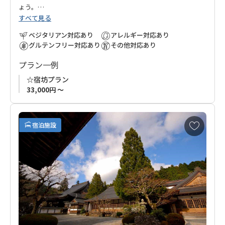
ょう。
すべて見る
ベジタリアン対応あり
アレルギー対応あり
グルテンフリー対応あり
その他対応あり
プラン一例
☆宿坊プラン
33,000円 ～
お
宿泊施設
気
に
入
り
に
追
加