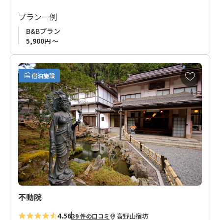
カーが気軽に泊まれるゲストハウスとして、2012年にオープン
しました。マウンテンカプセルを中心とした小さいベッドルー
プラン一例
ムと、くつろぎの場であるオープンなバースペースがあり、プ
B&Bプラン
ライベートを保ちながら宿泊者同士の出会いや交流の場を生ん
5,900円 ～
でいきます。“Kokuu（コクウ）”とは、仏教用語で「空間」や
「あおぞら」のことを意味します。1200年の宗教都市に融合し
た新鋭のゲストハウスです。
お
宿泊施設
気
に
■ご予約受付について
入
お申込みの受付はご利用希望日の90日前からです。
り
に
追
加
不動院
4.56
高野山
宿坊
39 件の口コミ