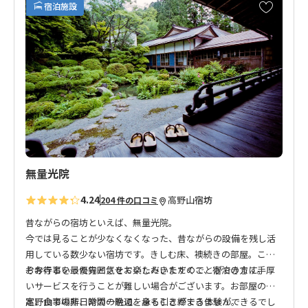
お
宿泊施設
気
に
入
り
に
追
加
無量光院
4.24
高野山
宿坊
204 件の口コミ
昔ながらの宿坊といえば、無量光院。
今では見ることが少なくなくなった、昔ながらの設備を残し活
用している数少ない宿坊です。きしむ床、襖続きの部屋。これ
ぞお寺といった雰囲気をお楽しみいただくことができます。
お寺行事を最優先とさせていただきますので、宿泊の方に手厚
いサービスを行うことが難しい場合がございます。お部屋の指
定、食事場所、時間の融通を承ることができません。
高野山での非日常の一晩に、身も引き締まる体験ができるでし