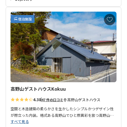
お
宿泊施設
気
に
入
り
に
追
加
高野山ゲストハウスKokuu
4.38
高野山
ゲストハウス
47 件の口コミ
空間と木造建築の柔らかさを生かしたシンプルかつデザイン性
が際立った内装。格式ある高野山でひと際異彩を放つ高野山ゲ
すべて見る
ストハウス Kokuu。高野山を訪れる外国人や若者のバックパッ