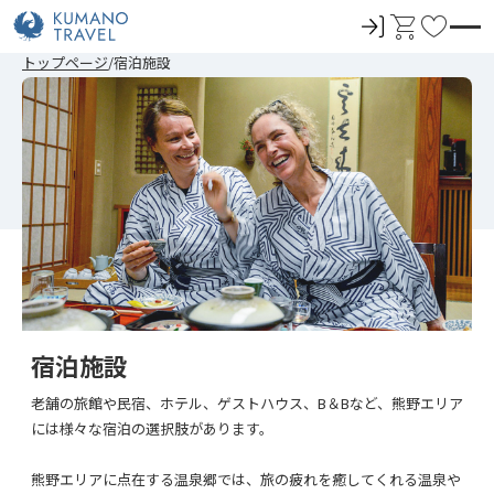
ロ
カ
お
グ
ー
気
前
次
前
次
トップページ
宿泊施設
イ
ト
に
の
の
の
の
ペ
ペ
ペ
ペ
ン
入
ー
ー
ー
ー
ジ
ジ
ジ
ジ
り
へ
へ
へ
へ
宿泊施設
老舗の旅館や民宿、ホテル、ゲストハウス、B＆Bなど、熊野エリア
には様々な宿泊の選択肢があります。
熊野エリアに点在する温泉郷では、旅の疲れを癒してくれる温泉や