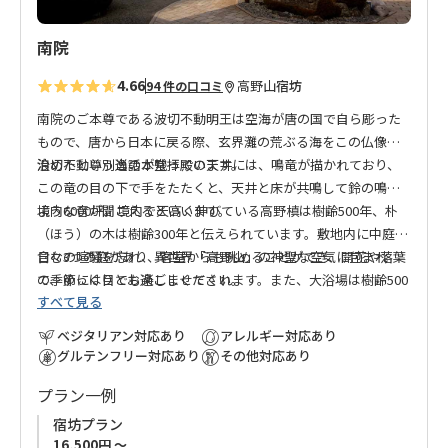
南院
4.66
高野山
宿坊
94 件の口コミ
南院のご本尊である波切不動明王は空海が唐の国で自ら彫った
もので、唐から日本に戻る際、玄界灘の荒ぶる海をこの仏像が
治めたという逸話が残っています。
浪切不動尊別当の本堂拝殿の天井には、鳴竜が描かれており、
この竜の目の下で手をたたくと、天井と床が共鳴して鈴の鳴る
ような音が聞こえるといいます。
境内6000坪。境内で天高く伸びている高野槙は樹齢500年、朴
（ほう）の木は樹齢300年と伝えられています。敷地内に中庭を
含む3つの庭があり、客室からも眺めることができ、開花や落葉
日々の喧騒を忘れ、異世界「高野山」の神聖な空気に包まれ
の季節には目でも楽しませてくれます。また、大浴場は樹齢500
て、ゆっくりとお過ごしください。
すべて見る
年の高野槙を使っており、大変贅沢な造りとなっています。
ベジタリアン対応あり
アレルギー対応あり
グルテンフリー対応あり
その他対応あり
プラン一例
宿坊プラン
16,500円 ～