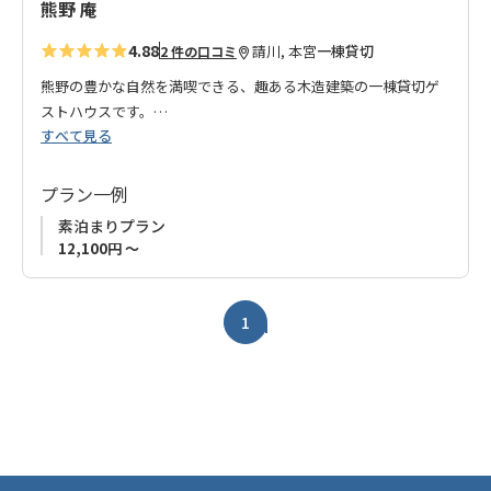
熊野 庵
4.88
請川, 本宮
一棟貸切
2 件の口コミ
熊野の豊かな自然を満喫できる、趣ある木造建築の一棟貸切ゲ
ストハウスです。
すべて見る
世界遺産『紀伊山地の霊場と参詣道』の中心に位置し、熊野三
山巡りや熊野古道歩きに抜群のロケーションです。
熊野本宮大社や温泉（湯の峰温泉・川湯温泉・わたらせ温泉）
プラン一例
へも車で10分圏内とアクセスも便利です。熊野古道を目的とし
素泊まりプラン
た方はもちろん、都会を離れゆっくりと自然を満喫したい方に
12,100円 ～
もオススメです！
ゆったりとした和室、縁側から眺める日本庭園、日常を離れた
贅沢な空間で、旅の疲れを癒してください。
1
一日一組限定のため、ご家族やご友人と一緒に、プライベート
な空間で特別な時間を過ごしませんか？広々とした一軒家です
ので、グループでのご利用にもピッタリです。
私たちは、温かいおもてなしで皆さんの熊野旅をサポートしま
す。ぜひ、この隠れ家で忘れられない思い出を作ってくださ