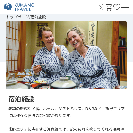
ロ
カ
お
グ
ー
気
前
次
前
次
トップページ
宿泊施設
イ
ト
に
の
の
の
の
ペ
ペ
ペ
ペ
ン
入
ー
ー
ー
ー
ジ
ジ
ジ
ジ
り
へ
へ
へ
へ
宿泊施設
老舗の旅館や民宿、ホテル、ゲストハウス、B＆Bなど、熊野エリア
には様々な宿泊の選択肢があります。
熊野エリアに点在する温泉郷では、旅の疲れを癒してくれる温泉や