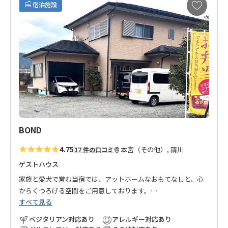
お
宿泊施設
気
に
入
り
に
追
加
BOND
4.75
本宮（その他）, 請川
17 件の口コミ
ゲストハウス
家族と愛犬で営む当宿では、アットホームなおもてなしと、心
からくつろげる空間をご用意しております。
すべて見る
旅の疲れを癒し、夜には満天の星空が広がり、自然と一体にな
るような特別な時間をお楽しみいただけます。
ベジタリアン対応あり
アレルギー対応あり