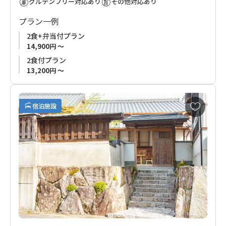
グルテンフリー対応あり
その他対応あり
食事は地元の旬の食材をふんだんに使用し、「地産地消」をモ
プラン一例
ットーにしています。
ベジタリアンやその他の食事制限にも柔軟に対応し、皆さまに
2食+弁当付プラン
安心してお楽しみいただけます。
14,900円 ～
2食付プラン
熊野古道を歩き、心と体をリフレッシュした後は、「BOND」で
13,200円 ～
心の絆を深めるひとときをお過ごしください。
お
【ご注意】
宿泊施設
気
常駐の犬がおります。
に
犬アレルギーをお持ちの場合や、苦手な方はご利用をご遠慮く
入
ださい。
り
ご理解をいただきました上でのご予約をお願いいたします。
に
追
加