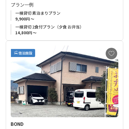
プラン一例
熊野三山のひとつである「熊野本宮大社」からバスで10分以
一棟貸切 素泊まりプラン
内。
9,900円 ～
本宮方面から高野山へ向かう熊野古道小辺路の登山口にも面し
一棟貸切 2食付プラン（夕食 お弁当）
ており、中辺路、小辺路歩きの両方に好アクセスの立地。
14,800円 ～
小さな集落の高台に位置し、一棟貸切なので他のお客様を気に
お
することなくゆったりと絶景の自然を満喫いただけます。
宿泊施設
気
に
熊野古道歩きのお客様はもちろん、都会を離れ自然の真ん中で
入
時間を過ごしたい方にもオススメのお宿です。
り
に
追
■
ご予約受付について
加
お申込みの受付はご利用希望日の４ケ月前からです。
BOND