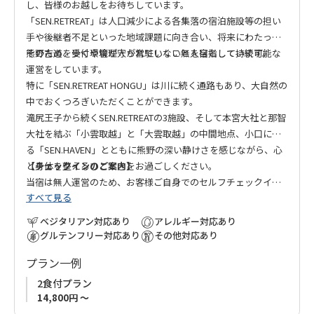
し、皆様のお越しをお待ちしています。
「SEN.RETREAT」は人口減少による各集落の宿泊施設等の担い
手や後継者不足といった地域課題に向き合い、将来にわたって
熊野古道を歩く環境が守られていくことを目指しています。
そのため、受付や管理人が常駐しない無人宿として持続可能な
運営をしています。
特に「SEN.RETREAT HONGU」は川に続く通路もあり、大自然の
中でおくつろぎいただくことができます。
滝尻王子から続くSEN.RETREATの3施設、そして本宮大社と那智
大社を結ぶ「小雲取越」と「大雲取越」の中間地点、小口にあ
る「SEN.HAVEN」とともに熊野の深い静けさを感じながら、心
と身体を整えるひとときをお過ごしください。
【チェックインのご案内】
当宿は無人運営のため、お客様ご自身でのセルフチェックイン
すべて見る
をお願いしております。宿泊日が近づきましたら、チェックイ
ン方法の詳細をご案内いたします。
ベジタリアン対応あり
アレルギー対応あり
グルテンフリー対応あり
その他対応あり
プラン一例
2食付プラン
14,800円 ～