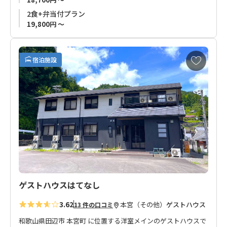
は、農薬不使用の栽培方法で茶葉まで食べられます。
2食+弁当付プラン
また、管理栄養士の資格を持ち、ハワイで料理修行も経験。
19,800円 ～
お客様に提供する食事は自家製の野菜も使用したお茶農家なら
ではの体に優しいお茶料理。
お
宿泊施設
ご希望のお客様はお茶の飲み比べも体験いただけます。※ご希
気
望の方は体験付きプランにてお申込みください。
に
入
り
本宮温泉エリア（湯の峰、川湯、渡瀬）から離れた場所ではあ
に
りますが、熊野本宮大社までの送迎もありご予約も安心。
追
加
熊野古道歩きでお越しのお客さま、田舎暮らしに興味をお持ち
のお客様にもオススメのお宿です。
ゲストハウスはてなし
3.62
本宮（その他）
ゲストハウス
13 件の口コミ
和歌山県田辺市 本宮町 に位置する洋室メインのゲストハウスで