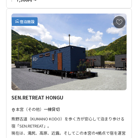
お
宿泊施設
気
に
入
り
に
追
加
SEN.RETREAT HONGU
本宮（その他）
一棟貸切
熊野古道（KUMANO KODO）を歩く方が安心して泊まり歩ける
宿「SEN.RETREAT」。
現在は、滝尻、高原、近露。そしてこの本宮の4拠点で宿を運営