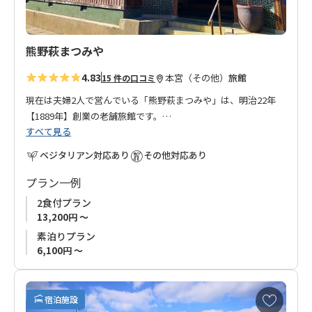
熊野萩まつみや
4.83
本宮（その他）
旅館
15 件の口コミ
現在は夫婦2人で営んでいる「熊野萩まつみや」は、明治22年
【1889年】創業の老舗旅館です。
すべて見る
国道が整備されていない頃、十津川村から新宮までの交通手段
は舟でした。十津川村で伐採された木材は、筏（いかだ）にし
ベジタリアン対応あり
その他対応あり
て流しました。
十津川村と本宮の間に位置する萩地区は、中継地点として当時
プラン一例
は筏師さんの宿泊で大変賑わったそうです。宿のすぐ近くの熊
2食付プラン
野川には、今でもかつての波止場が残っています。
13,200円 ～
現在の建物は増築されておりますが、賑わっていた頃の雰囲気
素泊りプラン
を味わってもらいながら、昔のノスタルジーな気持に浸ってい
6,100円 ～
ただけたら幸いです。
温泉も大浴場もありませんが、アットホームなおもてなしをさ
せていただきす。
お
宿泊施設
熊野古道小辺路の果無（はてなし）登山口八木尾から徒歩13
気