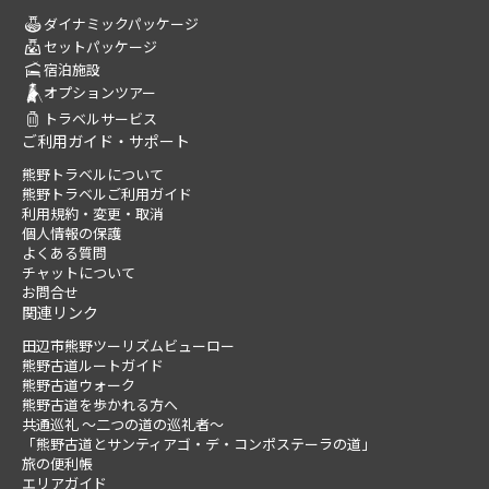
ダイナミックパッケージ
セットパッケージ
宿泊施設
オプションツアー
トラベルサービス
ご利用ガイド・サポート
熊野トラベルについて
熊野トラベルご利用ガイド
利用規約・変更・取消
個人情報の保護
よくある質問
チャットについて
お問合せ
関連リンク
田辺市熊野ツーリズムビューロー
熊野古道ルートガイド
熊野古道ウォーク
熊野古道を歩かれる方へ
共通巡礼 ～二つの道の巡礼者～
「熊野古道とサンティアゴ・デ・コンポステーラの道」
旅の便利帳
エリアガイド