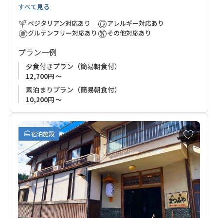
すべて見る
供します。
清潔で広々とした客室には美しい庭が広がり、静けさの中でゆ
ベジタリアン対応あり
アレルギー対応あり
ったりと過ごせます。
グルテンフリー対応あり
その他対応あり
熊野本宮大社へのアクセスも良好で、翌朝は余裕を持って参拝
プラン一例
可能。熊野詣の前泊に最適なロケーションです。
夕食付きプラン（簡易朝食付）
12,700円 ～
素泊まりプラン（簡易朝食付）
10,200円 ～
お
宿泊施設
気
に
入
り
に
追
加