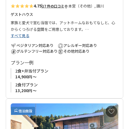
4.75
本宮（その他）, 請川
17 件の口コミ
ゲストハウス
家族と愛犬で営む当宿では、アットホームなおもてなしと、心
からくつろげる空間をご用意しております。
すべて見る
旅の疲れを癒し、夜には満天の星空が広がり、自然と一体にな
るような特別な時間をお楽しみいただけます。
ベジタリアン対応あり
アレルギー対応あり
グルテンフリー対応あり
その他対応あり
食事は地元の旬の食材をふんだんに使用し、「地産地消」をモ
プラン一例
ットーにしています。
ベジタリアンやその他の食事制限にも柔軟に対応し、皆さまに
2食+弁当付プラン
安心してお楽しみいただけます。
14,900円 ～
2食付プラン
熊野古道を歩き、心と体をリフレッシュした後は、「BOND」で
13,200円 ～
心の絆を深めるひとときをお過ごしください。
お
【ご注意】
宿泊施設
気
常駐の犬がおります。
に
犬アレルギーをお持ちの場合や、苦手な方はご利用をご遠慮く
入
ださい。