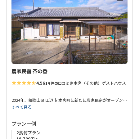
に
分、道の駅奥熊野ほんぐう店へは徒歩7分の距離です。
入
小辺路を歩く方はもちろん、熊野本宮大社（本宮大社前バス
り
停）、発心門王子、小雲取越請川登り口への送迎も行ってお
に
り、中辺路を歩く方にもおすすめです。
追
どうぞ、ご利用をお待ちしております。
加
農家民宿 茶の香
4.56
本宮（その他）
ゲストハウス
14 件の口コミ
2024年、和歌山県 田辺市 本宮町に新たに農家民宿がオープン！
すべて見る
日本人はもちろん、世界中から来られる方々にも日本文化を継
承したいというオーナーの夢と目標が詰まったお宿です。
プラン一例
2食付プラン
祖父母が営んでいたお茶畑を受け継いだオーナーが作るお茶
18,700円 ～