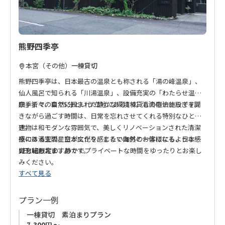
熊野四季亭
本宮（その他）
一棟貸切
熊野四季亭は、日本最古の温泉とも称される「湯の峰温泉」、
仙人風呂で知られる「川湯温泉」、設備充実の「わたらせ温
泉」まで、車で5分という立地にある1棟貸しの宿泊施設です。
四季折々の自然に囲まれた静かな環境で、清流のせせらぎを聞
きながら過ごす時間は、日常を忘れさせてくれる特別なひとと
き。
建物は和モダンな雰囲気で、美しくリノベーションされた清潔
夜には満天の星空が広がり、まるで自然と一体になるような感
感のある空間。日本文化を感じたい海外のお客様にも、日本人
覚を味わえます。
の方にもおすすめです。
1日1組限定の、静かでプライベートな時間をゆったりとお楽し
みください。
すべて見る
プラン一例
一棟貸切 素泊まりプラン
7,300円 ～