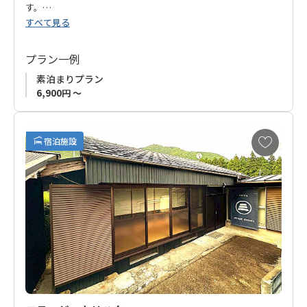
す。
すべて見る
熊野の地に魅せられ、大阪から家族で移住したオーナーが運営
するお宿です。
プラン一例
オーナーは徒歩圏内で一棟貸切の「
guest house シタノイエ
」
素泊まりプラン
も運営。
6,900円 ～
本宮温泉エリア（湯の峰、川湯、渡瀬）から離れた場所ではあ
ります.
お
宿泊施設
気
に
洋室がご希望でしたらこちらの「ゲストハウスはてなし」を、
入
一棟貸切でゆったりと和室をご希望でしたら「
guest house シ
り
タノイエ
」を。お好みに合わせてご予約下さい。
に
追
現在「素泊まりプラン」のみの販売ですが、徒歩1分圏内にスー
加
パーがあり、食事を購入いただけます。
熊野古道歩きはもちろん、ワーケーション等、長期滞在のお客
様にもオススメです。