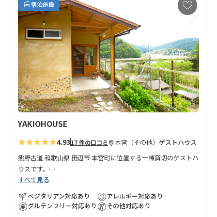
お
宿泊施設
気
に
入
り
に
追
加
YAKIOHOUSE
4.93
本宮（その他）
ゲストハウス
17 件の口コミ
熊野古道 和歌山県 田辺市 本宮町に位置する一棟貸切のゲストハ
ウスです。
すべて見る
旅行好きのオーナーが、和歌山県を5年かけて周り、本宮町を気
ベジタリアン対応あり
アレルギー対応あり
に入り家族で移住。
グルテンフリー対応あり
その他対応あり
自宅の離れを改装してオープンしたゲストハウスです。