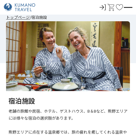
ロ
カ
お
グ
ー
気
前
ペ
次
前
ペ
次
トップページ
宿泊施設
イ
ト
に
の
ー
の
の
ー
の
ペ
ジ
ペ
ペ
ジ
ペ
ン
入
ー
目
ー
ー
目
ー
ジ
へ
ジ
ジ
へ
ジ
り
へ
へ
へ
へ
宿泊施設
老舗の旅館や民宿、ホテル、ゲストハウス、B＆Bなど、熊野エリア
には様々な宿泊の選択肢があります。
熊野エリアに点在する温泉郷では、旅の疲れを癒してくれる温泉や