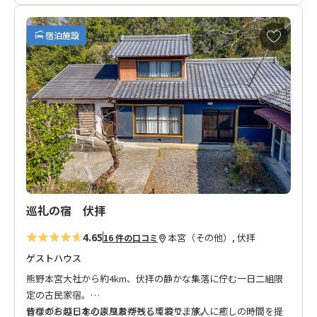
熊野三山のひとつ「熊野本宮大社」からバスで10分以内という
好立地。
お
宿泊施設
現在「素泊まりプラン」のみの販売ですが、徒歩3分以内にスー
気
に
パーがあり食事を購入可能。
入
り
温もりと安心を感じられる杉の木を全面に利用した内装に加
に
え、2階からは壮大な熊野川の絶景をご覧いただけます。
追
加
熊野古道 小辺路にも面しており、中辺路を歩かれる方はもちろ
ん、小辺路ウォークのお客様のご宿泊にもオススメ！
都会からのお客様、田舎暮らしに慣れているお客様、両方にご
満足いただけるお宿です。
巡礼の宿 伏拝
◆お知らせ◆
4.65
本宮（その他）, 伏拝
16 件の口コミ
チェックイン方法はご予約・決済完了後にオーナーよりお知ら
せいたします。
ゲストハウス
こちらのお宿は環境に配慮したコンポストトイレを採用してお
熊野本宮大社から約4km、伏拝の静かな集落に佇む一日二組限
ります。
定の古民家宿。
昔ながらの日本の原風景が残る環境で、旅人に癒しの時間を提
皆様のお越しを心よりお待ちしております。