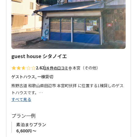
り
ご理解をいただきました上でのご予約をお願いいたします。
に
追
加
guest house シタノイエ
2.62
本宮（その他）
16 件の口コミ
ゲストハウス, 一棟貸切
熊野古道 和歌山県田辺市 本宮町伏拝 に位置する1棟貸しのゲス
トハウスです。
すべて見る
大阪で教職に就いていたオーナーが、2012年に1週間滞在した熊
野の自然に魅せられ、その後家族で移住。
プラン一例
まるで親戚のおじちゃんの家に遊びに来たような空間を提供し
素泊まりプラン
たいという想いからオープンしたお宿です。
6,600円 ～