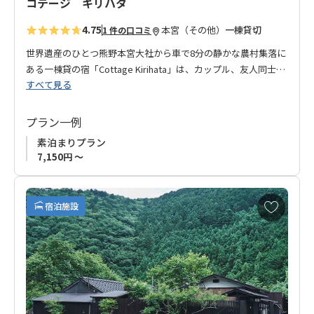
コテージ キリハタ
◆お知らせ◆
4.75
本宮（その他）
一棟貸切
1 件の口コミ
チェックイン方法はご予約・決済完了後にオーナーよりお知ら
せいたします。
世界遺産のひとつ熊野本宮大社から車で8分の静かな農村集落に
ある一棟貸の宿「Cottage Kirihata」は、カップル、友人同士、
すべて見る
ヤングファミリーに最適な宿です。熊野古道を歩いた後は、静
かな山あいの空間で疲れを癒してください。古道歩きの他、川
遊びやフィッシングなどのアクティビティやコテージ内でBBQ
プラン一例
も楽しめます。
素泊まりプラン
7,150円 ～
お
宿泊施設
気
に
入
り
に
追
加