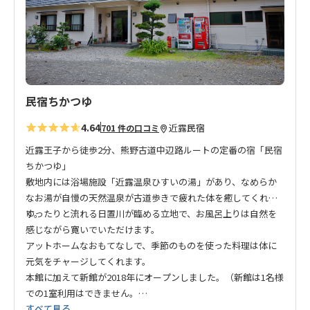
追
加
民宿ちかつゆ
4.64
近露
民宿
701 件の口コミ
近露王子から徒歩2分、熊野古道中辺路ルートの定番の宿「民宿
ちかつゆ」
敷地内には浴場施設「近露温泉ひすいの湯」があり、なめらか
なお湯が自慢の天然温泉が古道歩きで疲れた体を癒してくれま
す。
ゆったりと流れる日置川が臨める立地で、お風呂上りは自然を
感じながら寛いでいただけます。
アットホームなおもてなしで、季節のものを使った料理は体に
元気をチャージしてくれます。
本館に加えて新館が2018年にオープンしました。（新館は1名様
での1室利用はできません。
すべて見る