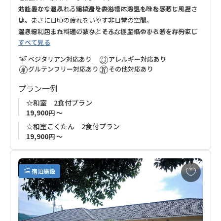
効能豊かな温泉と、総槙造りの浴槽に湯気を味わう蒸し風呂
おしみなくあふれる湯に身を委ね、木の温もりを感じてくださ
は、まさに日頃の疲れをいやす非日常の空間。
い。
温泉を利用した料理の数々。そんな、至福のひと時を存分にご
深き緑に包まれて過ごすひととき。極上のやすらぎをお約束し
すべて見る
堪能ください
ます。
ベジタリアン対応あり
アレルギー対応あり
グルテンフリー対応あり
その他対応あり
プラン一例
☆和室 2食付プラン
19,900円 ～
☆和室こくたん 2食付プラン
19,900円 ～
お
宿泊施設
気
に
入
り
に