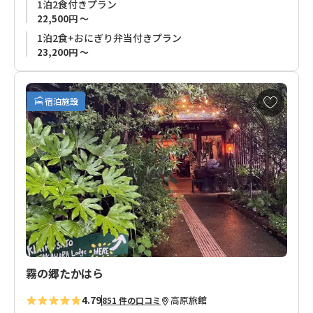
1泊2食付きプラン
朝の８時に出発すれば夕方日暮れ前に小口に到着することがで
22,500円 ～
きます。
1泊2食+おにぎり弁当付きプラン
23,200円 ～
食事は太平洋近海で採れたマグロやその他魚介類、地元の食材
で作った料理がお楽しみいただけます。
お
宿泊施設
◆ご注意◆
気
に
那智山周辺には昼食をお買いいただけるところがありません。
入
弁当付きプランをお申し込みでないお客様は事前にご準備いた
り
だくことをお薦めいたします。
に
追
◆夕食付きプランをお申し込みのお客様へ◆
加
2022年12月26日（月）以降お申し込みのお客様につきまして
は、お宿様ご事情により、当面の間、夕食は弁当形式でのご提
供となります。
メニュー等、ご提供内容につきましては予告なく変更になる場
合があります。
霧の郷たかはら
予めご了承ください。
4.79
高原
旅館
851 件の口コミ