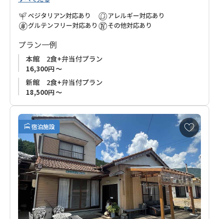
ベジタリアン対応あり
アレルギー対応あり
グルテンフリー対応あり
その他対応あり
プラン一例
本館 2食+弁当付プラン
16,300円 ～
新館 2食+弁当付プラン
18,500円 ～
お
宿泊施設
気
に
入
り
に
追
加