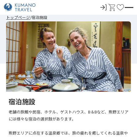
ロ
カ
お
グ
ー
気
前
ペ
ペ
ペ
ペ
次
前
ペ
ペ
ペ
ペ
次
トップページ
宿泊施設
イ
ト
に
の
ー
ー
ー
ー
の
の
ー
ー
ー
ー
の
ペ
ジ
ジ
ジ
ジ
ペ
ペ
ジ
ジ
ジ
ジ
ペ
ン
入
ー
目
目
目
目
ー
ー
目
目
目
目
ー
ジ
へ
へ
へ
へ
ジ
ジ
へ
へ
へ
へ
ジ
り
へ
へ
へ
へ
宿泊施設
老舗の旅館や民宿、ホテル、ゲストハウス、B＆Bなど、熊野エリア
には様々な宿泊の選択肢があります。
熊野エリアに点在する温泉郷では、旅の疲れを癒してくれる温泉や