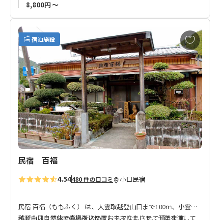
8,800円 ～
ツインルーム：２Ｆ～３Ｆ
ダブルルーム：１Ｆ
トリプルルーム：２Ｆ
お
宿泊施設
気
に
入
り
に
追
加
民宿 百福
4.54
小口
民宿
480 件の口コミ
民宿 百福（ももふく） は、大雲取越登山口まで100ｍ、小雲取
越登山口まで1kmの場所に位置しておりまして、一年を通して
私どもは自然体で真心を込めておもてなしさせて頂きます。