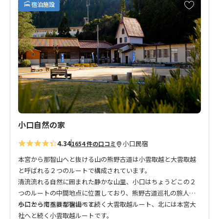
お
宿泊施設
気
に
入
り
に
追
加
小口自然の家
4.34
小口
民宿
1654 件の口コミ
本宮から那智山へと抜ける山の熊野古道は小雲取越と大雲取越
と呼ばれる２つのルートで構成されています。
清流流れる自然に囲まれた静かな山里、小口はちょうどこの２
つのルートの中間地点に位置しており、熊野古道巡礼の旅人た
ちにとって重要な宿場です。
小口から南へは那智山へと続く大雲取越ルート、北には本宮大
社へと続く小雲取越ルートです。