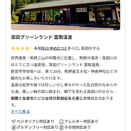
追
加
高田グリーンランド 雲取温泉
4.01
小口, 高田
ホテル
513 件の口コミ
世界遺産・熊野三山の中間点に位置し、熊野の清流・高田川の
ほとりに立つ温泉宿、高田グリーンランド 雲取温泉。
新宮市市街地へは、車で20分。熊野速玉大社・神倉神社などの
観光もお楽しみいただけます。
温泉は紀伊半島では珍しい少し青みがかった乳白色のなめらか
な湯。美しい緑の森に囲まれ、眼下を流れる高田川のせせらぎ
を聞きながら、ごゆっくり旅の疲れを癒してください。
観光・古道歩きに、皆様のお越しを心よりお待ちしておりま
す。
すべて見る
ベジタリアン対応あり
アレルギー対応あり
グルテンフリー対応あり
その他対応あり