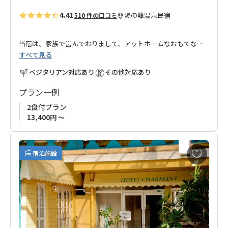
4.41
湯の峰温泉
民宿
510 件の口コミ
当宿は、家族で営んでおりまして、アットホームなおもてなし
すべて見る
でお迎えさせていただきます。
ベジタリアン対応あり
その他対応あり
地元の旬の素材と温泉水を使用した、すべて手作りのお料理で
す。
プラン一例
温泉は24時間かけ流しの薬湯となっております。
2食付プラン
また、世界遺産唯一の湯と言われる湯の峰温泉のつぼ湯も歩い
13,400円 ～
て1分の場所にあります。
是非、一度わが民宿やまねにいらしてください。皆様のお越し
お
宿泊施設
気
を心よりお待ちしております。
に
入
■ご予約受付について
り
◆
当館は1室2名様からのご利用とさせて頂きます。
に
◆
お申込みの受付はご利用希望日の３ケ月前からです。
追
◆連泊はお受けできません。ご了承ください。
加