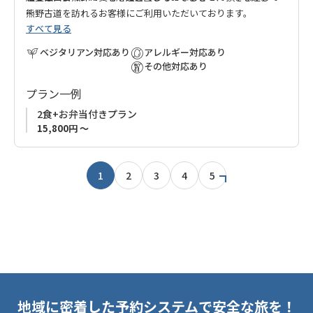
熊野古道を訪れるお客様にご利用いただいております。
すべて見る
お客様には自分の家に帰ってきたような感覚になってもらえれ
小さな宿ですので、たくさんの予約をお受けすることはできま
ばと思って経営しています。
ベジタリアン対応あり
アレルギー対応あり
せんが、何よりもお客様との会話を大切にしています。
その他対応あり
【ご予約について】
プラン一例
※現在、当館は1日1組様（2名様まで）限定でのご予約とさせて
いただいております。
2食+お弁当付きプラン
※連泊はお受けしておりません。
15,800円 ～
※児童・幼児・乳児のご宿泊はご遠慮いただいております。
1
2
3
4
5
地域に密着した予約システムで安全な旅を！