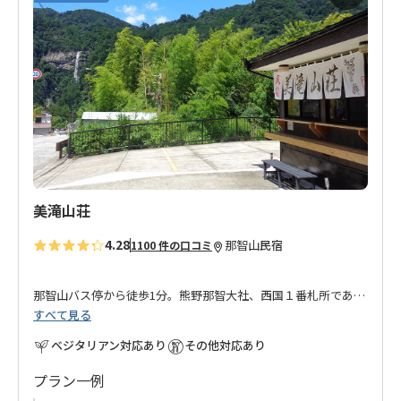
気
に
入
り
に
追
加
美滝山荘
4.28
那智山
民宿
1100 件の口コミ
那智山バス停から徒歩1分。熊野那智大社、西国１番札所である
すべて見る
青岸渡寺から徒歩１０分。
ベジタリアン対応あり
その他対応あり
熊野古道大雲取越のルートの出発・到着地点の近くに位置する
お宿です。
プラン一例