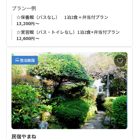
プラン一例
☆保養館（バスなし） 1泊2食＋弁当付プラン
13,200円 ～
☆実習館（バス・トイレなし）1泊2食+弁当付プラン
12,600円 ～
お
宿泊施設
気
に
入
り
に
追
加
民宿やまね