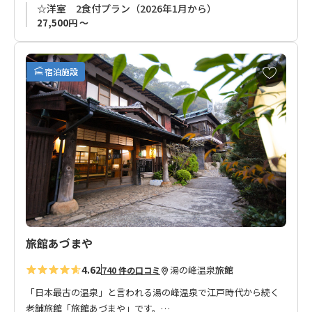
☆洋室 2食付プラン（2026年1月から）
27,500円 ～
お
宿泊施設
気
に
入
り
に
追
加
旅館あづまや
4.62
湯の峰温泉
旅館
740 件の口コミ
「日本最古の温泉」と言われる湯の峰温泉で江戸時代から続く
老舗旅館「旅館あづまや」です。