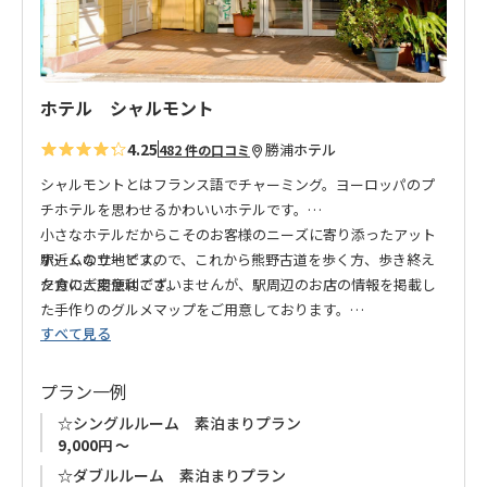
ホテル シャルモント
4.25
勝浦
ホテル
482 件の口コミ
シャルモントとはフランス語でチャーミング。ヨーロッパのプ
チホテルを思わせるかわいいホテルです。
小さなホテルだからこそのお客様のニーズに寄り添ったアット
駅近くの立地ですので、これから熊野古道を歩く方、歩き終え
ホームなサービス。
た方に大変便利です。
夕食のご用意はございませんが、駅周辺のお店の情報を掲載し
た手作りのグルメマップをご用意しております。
すべて見る
駅周辺のお店で勝浦の新鮮な海の幸をお楽しみください。
プラン一例
こちらのお宿にはエレベーターがございません。
☆シングルルーム 素泊まりプラン
予めご了承ください。
9,000円 ～
☆ダブルルーム 素泊まりプラン
シングルルーム：１Ｆ～３Ｆ