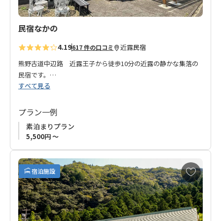
民宿なかの
4.19
近露
民宿
617 件の口コミ
熊野古道中辺路 近露王子から徒歩10分の近露の静かな集落の
民宿です。
すべて見る
ご夫婦2人で仲良く経営されるお宿です。
国道311号から少し入っただけですが、とても静かな環境で、ゆ
っくりとお過ごしいただけます。
プラン一例
近くに年中無休のスーパーがありますので、ちょっとした買い
素泊まりプラン
物も手軽にでき、食べたいものも揃えることができます。
5,500円 ～
皆さまのお越しをお待ちしております
。
◆ご注意◆
お
宿泊施設
宿泊施設の都合により、2023年３月以降は素泊まりプランのみ
気
に
の販売となります。
入
り
に