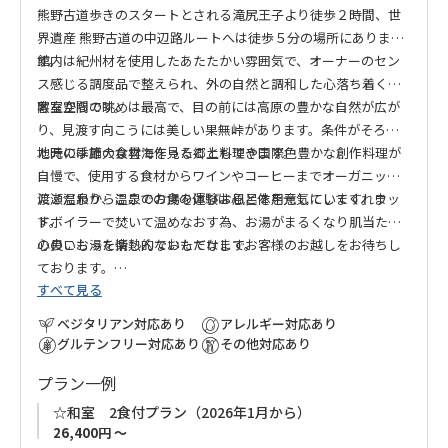
熊野古道歩きのスタートとされる滝尻王子より徒歩２時間、世
界遺産 熊野古道の中辺路ルートへは徒歩５分の場所にありま
す。
館内は紀州材を使用したあたたかい雰囲気で、オーナーのセン
ス感じる調度品で整えられ、外の自然と調和した心落ち着く素
敵な空間です。
客室からの眺めは最高で、目の前には高原の豊かな自然が広が
り、見渡す向こうには美しい果無峠があります。条件がそろっ
た時には雄大な雲海を見ることもできます。
地元の季節の食材で作った郷土料理や国際色豊かな創作料理が
自慢で、使用する食材からワインやコーヒーまでオーガニック
にこだわり、ここでの食の体験は心と体を元気にしてくれま
渡瀬温泉から温泉のお湯を運びお風呂を用意しています。ウッ
す。
ドボイラーで焚いて温めなおす為、お湯がまるくなり肌当たり
の良いお湯を楽しんでいただけます。
心のこもった情熱的なおもてなしでお客様のお越しをお待ちし
ております。
すべて見る
ベジタリアン対応あり
アレルギー対応あり
グルテンフリー対応あり
その他対応あり
プラン一例
☆和室 2食付プラン（2026年1月から）
26,400円 ～