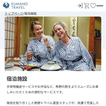
ロ
カ
お
グ
ー
気
前
次
前
次
トップページ
宿泊施設
イ
ト
に
の
の
の
の
ペ
ペ
ペ
ペ
ン
入
ー
ー
ー
ー
ジ
ジ
ジ
ジ
り
へ
へ
へ
へ
宿泊施設
手荷物搬送サービスやお弁当など、熊野の旅をよりスムーズにお楽
しみいただくための便利なサービスです。
現地を知り尽くした熊野トラベル運営スタッフが、快適で充実した