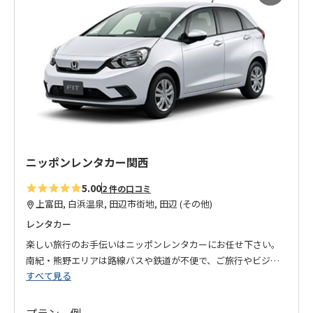
に
入
り
に
追
加
ニッポンレンタカー関西
5.00
2 件の口コミ
上富田, 白浜温泉, 田辺市街地, 田辺 (その他)
レンタカー
楽しい旅行のお手伝いはニッポンレンタカーにお任せ下さい。
南紀・熊野エリアは路線バスや鉄道が不便で、ご旅行やビジネ
すべて見る
スには効率よく自由に移動できるレンタカーがおすすめ！
補償やサポート、営業所も充実しているので安心です。
プラン一例