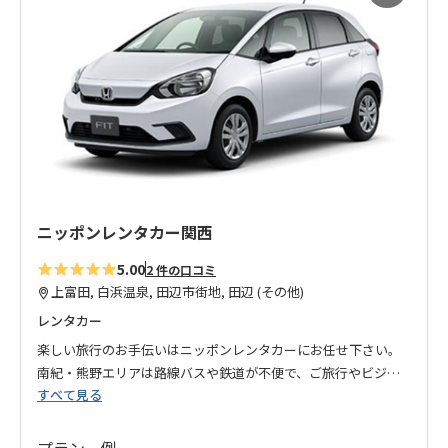
に
入
り
に
追
加
ニッポンレンタカー関西
5.00
2 件の口コミ
上富田, 白浜温泉, 田辺市街地, 田辺 (その他)
レンタカー
楽しい旅行のお手伝いはニッポンレンタカーにお任せ下さい。
南紀・熊野エリアは路線バスや鉄道が不便で、ご旅行やビジネ
すべて見る
スには効率よく自由に移動できるレンタカーがおすすめ！
補償やサポート、営業所も充実しているので安心です。
プラン一例