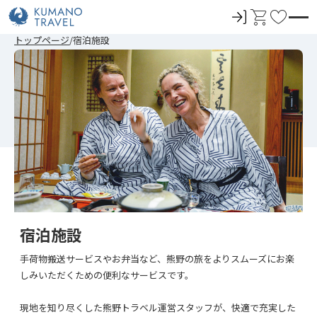
ロ
カ
お
グ
ー
気
前
次
前
次
トップページ
宿泊施設
イ
ト
に
の
の
の
の
ペ
ペ
ペ
ペ
ン
入
ー
ー
ー
ー
ジ
ジ
ジ
ジ
り
へ
へ
へ
へ
宿泊施設
手荷物搬送サービスやお弁当など、熊野の旅をよりスムーズにお楽
しみいただくための便利なサービスです。
現地を知り尽くした熊野トラベル運営スタッフが、快適で充実した