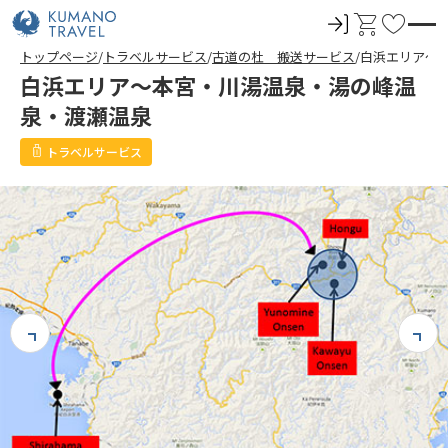
ロ
カ
お
グ
ー
気
トップページ
トラベルサービス
古道の杜 搬送サービス
白浜エリア～
イ
ト
に
白浜エリア～本宮・川湯温泉・湯の峰温
ン
入
泉・渡瀬温泉
り
トラベルサービス