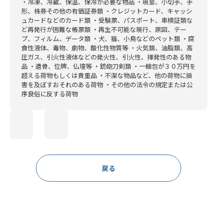
・冷凍、冷蔵、保温、保冷が必要な物品
・現金、小切手、手
形、株券その他の有価証券類
・クレジットカード、キャッシ
ュカードなどのカード類
・受験票、パスポート、車検証類な
ど再発行が困難な帳票類
・再生不可能な現行、原図、テー
プ、フィルム、データ類
・犬、猫、小鳥などのペット類
・腐
食性液体、毒物、劇物、酸化性物質等
・火気類、油脂類、高
圧ガス、引火性液体などの発火性、引火性、揮発性のある物
品
・遺骨、位牌、仏壇等 ・銃砲刀剣類
・一梱包が３０万円を
超える荷物もしくは貴重品
・不潔な物品など、他の荷物に損
害を及ぼすおそれのある荷物
・その他の法令の規定または公
序良俗に反する荷物
戻る