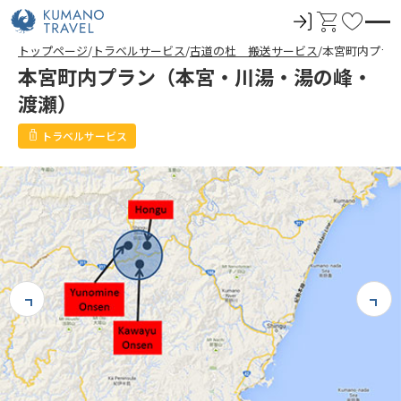
ロ
カ
お
グ
ー
気
トップページ
トラベルサービス
古道の杜 搬送サービス
本宮町内プラ
イ
ト
に
本宮町内プラン（本宮・川湯・湯の峰・
ン
入
渡瀬）
り
トラベルサービス