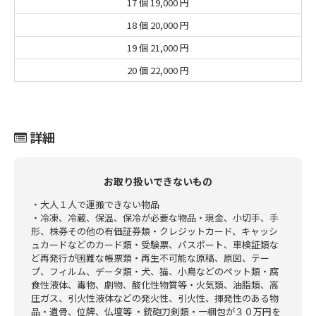
17 個
19,000 円
18 個
20,000 円
19 個
21,000 円
20 個
22,000 円
詳細
お取り扱いできないもの
・大人１人で運搬できない物品
・冷凍、冷蔵、保温、保冷が必要な物品
・現金、小切手、手
形、株券その他の有価証券類
・クレジットカード、キャッシ
ュカードなどのカード類
・受験票、パスポート、車検証類な
ど再発行が困難な帳票類
・再生不可能な原稿、原図、テー
プ、フィルム、データ類
・犬、猫、小鳥などのペット類
・腐
食性液体、毒物、劇物、酸化性物質等
・火気類、油脂類、高
圧ガス、引火性液体などの発火性、引火性、揮発性のある物
品
・遺骨、位牌、仏壇等 ・銃砲刀剣類
・一梱包が３０万円を