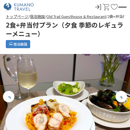
ロ
カ
お
グ
ー
気
トップページ
宿泊施設
Old Trail Guesthouse & Restaurant
2食+弁当付
イ
ト
に
2食+弁当付プラン（夕食 季節のレギュラ
ン
入
ーメニュー）
り
宿泊施設