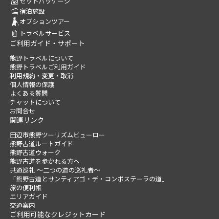
セットパッケージ
宿泊施設
オプションツアー
トラベルサービス
ご利用ガイド・サポート
熊野トラベルについて
熊野トラベルご利用ガイド
利用規約・変更・取消
個人情報の保護
よくある質問
チャットについて
お問合せ
関連リンク
田辺市熊野ツーリズムビューロー
熊野古道ルートガイド
熊野古道ウォーク
熊野古道を歩かれる方へ
共通巡礼 ～二つの道の巡礼者～
「熊野古道とサンティアゴ・デ・コンポステーラの道」
旅の便利帳
エリアガイド
交通案内
ご利用可能なクレジットカード