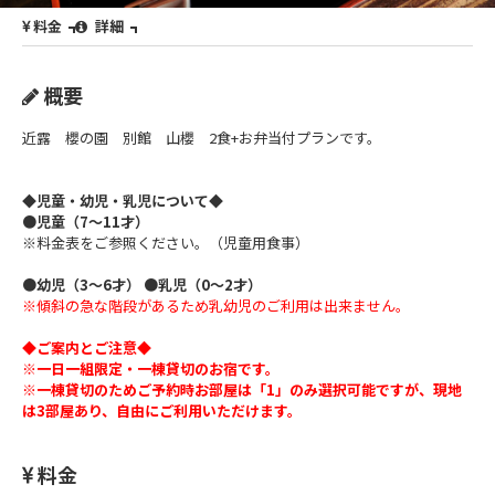
料金
詳細
概要
近露 櫻の園 別館 山櫻 2食+お弁当付プランです。
◆児童・幼児・乳児について◆
●児童（7～11才）
※料金表をご参照ください。（児童用食事）
●幼児（3～6才）
●乳児（0～2才）
※傾斜の急な階段があるため乳幼児のご利用は出来ません。
◆ご案内とご注意◆
※一日一組限定・一棟貸切のお宿です。
※一棟貸切のためご予約時お部屋は「1」のみ選択可能ですが、現地
は3部屋あり、自由にご利用いただけます。
料金