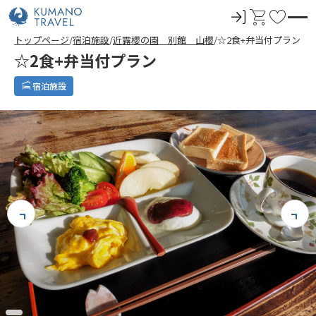
ロ
カ
お
グ
ー
気
トップページ
宿泊施設
近露櫻の園 別館 山櫻
☆2食+弁当付プラン
イ
ト
に
☆2食+弁当付プラン
ン
入
り
宿泊施設