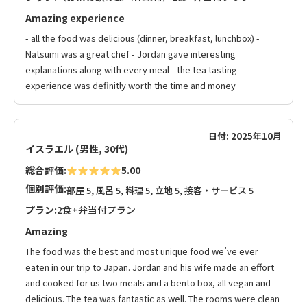
Amazing experience
- all the food was delicious (dinner, breakfast, lunchbox) -
Natsumi was a great chef - Jordan gave interesting
explanations along with every meal - the tea tasting
experience was definitly worth the time and money
日付: 2025年10月
イスラエル (男性, 30代)
総合評価:
5.00
個別評価:
部屋 5, 風呂 5, 料理 5, 立地 5, 接客・サービス 5
プラン:
2食+弁当付プラン
Amazing
The food was the best and most unique food we’ve ever
eaten in our trip to Japan. Jordan and his wife made an effort
and cooked for us two meals and a bento box, all vegan and
delicious. The tea was fantastic as well. The rooms were clean