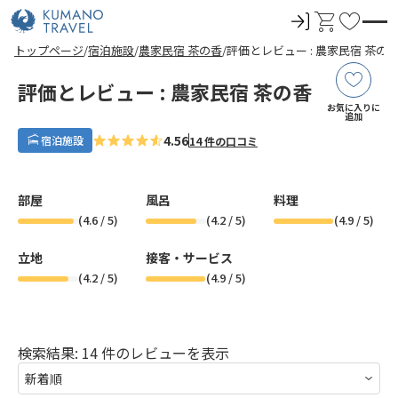
ロ
カ
お
グ
ー
気
前
ペ
次
前
ペ
次
トップページ
宿泊施設
農家民宿 茶の香
評価とレビュー : 農家民宿 茶の
イ
ト
に
の
ー
の
の
ー
の
ペ
ジ
ペ
ペ
ジ
ペ
ン
入
ー
目
ー
ー
目
ー
評価とレビュー : 農家民宿 茶の香
ジ
へ
ジ
ジ
へ
ジ
り
お気に入りに
へ
へ
へ
へ
追加
4.56
宿泊施設
14 件の口コミ
部屋
風呂
料理
(
4.6
/ 5)
(
4.2
/ 5)
(
4.9
/ 5)
立地
接客・サービス
(
4.2
/ 5)
(
4.9
/ 5)
検索結果: 14 件のレビューを表示