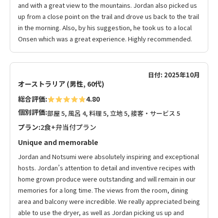
and with a great view to the mountains. Jordan also picked us
up from a close point on the trail and drove us back to the trail
in the morning. Also, by his suggestion, he took us to a local
Onsen which was a great experience. Highly recommended.
日付: 2025年10月
オーストラリア (男性, 60代)
総合評価:
4.80
個別評価:
部屋 5, 風呂 4, 料理 5, 立地 5, 接客・サービス 5
プラン:
2食+弁当付プラン
Unique and memorable
Jordan and Notsumi were absolutely inspiring and exceptional
hosts. Jordan’s attention to detail and inventive recipes with
home grown produce were outstanding and will remain in our
memories for a long time. The views from the room, dining
area and balcony were incredible. We really appreciated being
able to use the dryer, as well as Jordan picking us up and