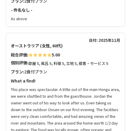
プラン:
2食付プラン
- 件名なし -
As above
日付: 2025年11月
オーストラリア (女性, 60代)
総合評価:
5.00
個別評価:
部屋 5, 風呂 5, 料理 5, 立地 5, 接客・サービス 5
プラン:
2食付プラン
What a find!
This place was spectacular. A little out of the main Hongu area,
we were shuttled to and from the guesthouse. Jordan the
owner went out of his way to look after us. Even taking us
down to the outdoor Onsen on our first evening. The facilities
were very clean comfortable, and had amazing views of the
river and mountains. The area around the home worth 1/2 day
to explore. The food was locally grown, often organic and