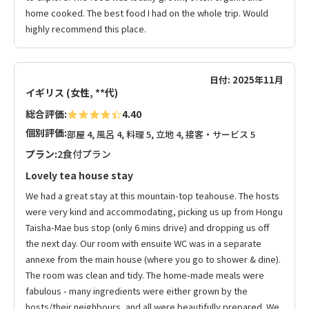
home cooked. The best food I had on the whole trip. Would
highly recommend this place.
日付: 2025年11月
イギリス (女性, **代)
総合評価:
4.40
個別評価:
部屋 4, 風呂 4, 料理 5, 立地 4, 接客・サービス 5
プラン:
2食付プラン
Lovely tea house stay
We had a great stay at this mountain-top teahouse. The hosts
were very kind and accommodating, picking us up from Hongu
Taisha-Mae bus stop (only 6 mins drive) and dropping us off
the next day. Our room with ensuite WC was in a separate
annexe from the main house (where you go to shower & dine).
The room was clean and tidy. The home-made meals were
fabulous - many ingredients were either grown by the
hosts/their neighbours, and all were beautifully prepared. We