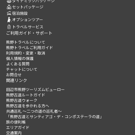
ダイナミックパッケージ
セットパッケージ
宿泊施設
オプションツアー
トラベルサービス
ご利用ガイド・サポート
熊野トラベルについて
熊野トラベルご利用ガイド
利用規約・変更・取消
個人情報の保護
よくある質問
チャットについて
お問合せ
関連リンク
田辺市熊野ツーリズムビューロー
熊野古道ルートガイド
熊野古道ウォーク
熊野古道を歩かれる方へ
共通巡礼 ～二つの道の巡礼者～
「熊野古道とサンティアゴ・デ・コンポステーラの道」
旅の便利帳
エリアガイド
交通案内