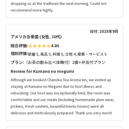
dropping us at the trailhead the next morning. Could not
recommend more highly.
日付: 2025年9月
アメリカ合衆国 (女性, 30代)
総合評価:
4.80
個別評価:
部屋 5, 風呂 5, 料理 5, 立地 4, 接客・サービス 5
プラン:
（お茶の飲み比べ体験付）2食+弁当付プラン
Review for Kumano no megumi
Although we booked Chanoka Tea Aroma Inn, we ended up
staying at Kumano no Megumi due to host illness and
rebooking. Our host was exceptionally kind, the room was
comfortable and our meals (including homemade plum wine,
pickles, fresh sashimi, beautiful bento boxes) were all
delicious and meticulously prepared. Thank you very much!