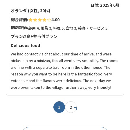
日付: 2025年6月
オランダ (女性, 30代)
総合評価:
4.00
個別評価:
部屋 4, 風呂 3, 料理 5, 立地 3, 接客・サービス 5
プラン:
2食+弁当付プラン
Delicious food
We had contact via chat about our time of arrival and were
picked up by a minivan, this all went very smoothly. The rooms
are fine with a separate bathroom in the other house. The
reason why you want to be here is the fantastic food. Very
extensive and the flavors were delicious. The next day we
were even taken to the village further away, very friendly!
1
2