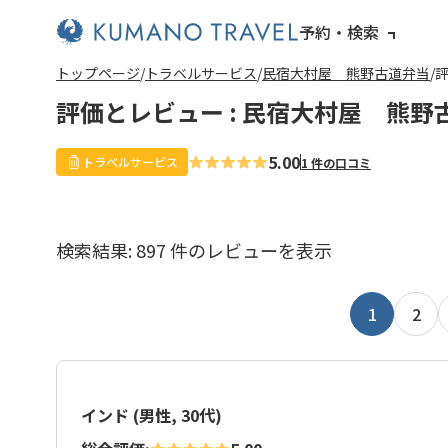
予約・検索
前
ペ
ペ
ペ
ペ
次
前
ペ
ペ
ペ
ペ
次
トップページ
トラベルサービス
民宿大村屋 熊野古道弁当
評
の
ー
ー
ー
ー
の
の
ー
ー
ー
ー
の
ペ
ジ
ジ
ジ
ジ
ペ
ペ
ジ
ジ
ジ
ジ
ペ
評価とレビュー : 民宿大村屋 熊野
ー
目
目
目
目
ー
ー
目
目
目
目
ー
ジ
へ
へ
へ
へ
ジ
ジ
へ
へ
へ
へ
ジ
へ
へ
へ
へ
5.00
トラベルサービス
1 件の口コミ
検索結果: 897 件のレビューを表示
1
2
インド (男性, 30代)