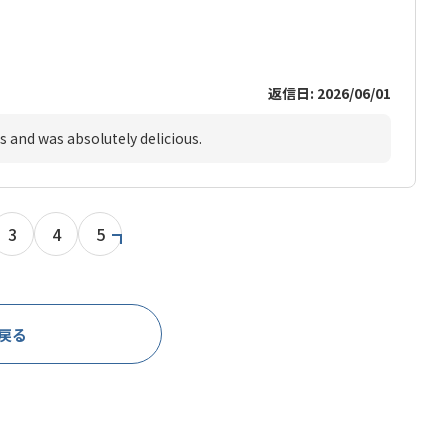
返信日: 2026/06/01
s and was absolutely delicious.
3
4
5
戻る