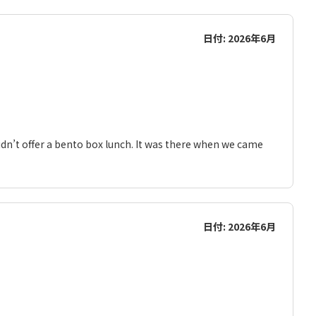
日付: 2026年6月
didn’t offer a bento box lunch. It was there when we came
日付: 2026年6月