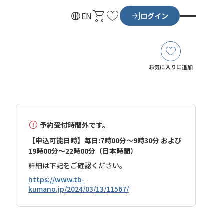
カ
お
EN
ログイン
ー
気
ト
に
入
り
お気に入りに追加
予約受付時間外です。
【申込可能日時】毎日:7時00分～9時30分 および
19時00分～22時00分（日本時間）
詳細は下記をご確認ください。
https://www.tb-
kumano.jp/2024/03/13/11567/