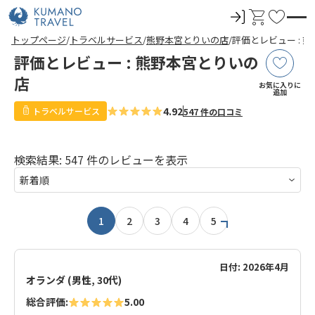
ロ
カ
お
グ
ー
気
前
ペ
ペ
ペ
ペ
次
前
ペ
ペ
ペ
ペ
次
トップページ
トラベルサービス
熊野本宮とりいの店
評価とレビュー : 
イ
ト
に
の
ー
ー
ー
ー
の
の
ー
ー
ー
ー
の
評価とレビュー : 熊野本宮とりいの
ペ
ジ
ジ
ジ
ジ
ペ
ペ
ジ
ジ
ジ
ジ
ペ
ン
入
ー
目
目
目
目
ー
ー
目
目
目
目
ー
ジ
へ
へ
へ
へ
ジ
ジ
へ
へ
へ
へ
ジ
店
り
お気に入りに
へ
へ
へ
へ
追加
4.92
トラベルサービス
547 件の口コミ
検索結果: 547 件のレビューを表示
1
2
3
4
5
日付: 2026年4月
オランダ (男性, 30代)
総合評価:
5.00