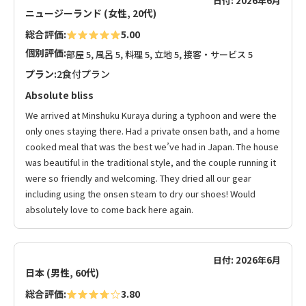
日付: 2026年6月
ニュージーランド (女性, 20代)
総合評価:
5.00
個別評価:
部屋 5, 風呂 5, 料理 5, 立地 5, 接客・サービス 5
プラン:
2食付プラン
Absolute bliss
We arrived at Minshuku Kuraya during a typhoon and were the
only ones staying there. Had a private onsen bath, and a home
cooked meal that was the best we’ve had in Japan. The house
was beautiful in the traditional style, and the couple running it
were so friendly and welcoming. They dried all our gear
including using the onsen steam to dry our shoes! Would
absolutely love to come back here again.
日付: 2026年6月
日本 (男性, 60代)
総合評価:
3.80