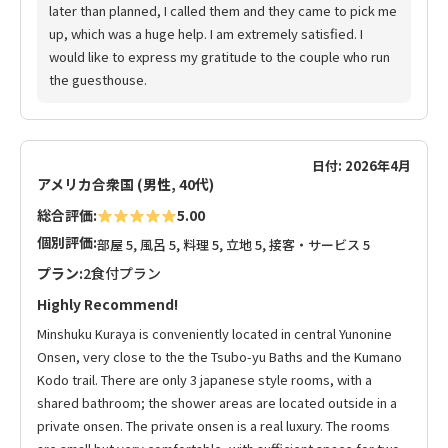
later than planned, I called them and they came to pick me
up, which was a huge help. I am extremely satisfied. I
would like to express my gratitude to the couple who run
the guesthouse.
日付: 2026年4月
アメリカ合衆国 (男性, 40代)
総合評価:
5.00
個別評価:
部屋 5, 風呂 5, 料理 5, 立地 5, 接客・サービス 5
プラン:
2食付プラン
Highly Recommend!
Minshuku Kuraya is conveniently located in central Yunonine
Onsen, very close to the the Tsubo-yu Baths and the Kumano
Kodo trail. There are only 3 japanese style rooms, with a
shared bathroom; the shower areas are located outside in a
private onsen. The private onsen is a real luxury. The rooms