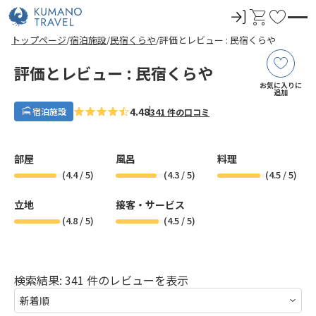
ロ
カ
お
グ
ー
気
前
ペ
ペ
ペ
ペ
次
前
ペ
ペ
ペ
ペ
次
トップページ
宿泊施設
民宿くらや
評価とレビュー : 民宿くらや
イ
ト
に
の
ー
ー
ー
ー
の
の
ー
ー
ー
ー
の
ペ
ジ
ジ
ジ
ジ
ペ
ペ
ジ
ジ
ジ
ジ
ペ
ン
入
ー
目
目
目
目
ー
ー
目
目
目
目
ー
評価とレビュー : 民宿くらや
ジ
へ
へ
へ
へ
ジ
ジ
へ
へ
へ
へ
ジ
り
お気に入りに
へ
へ
へ
へ
追加
4.48
宿泊施設
341 件の口コミ
部屋
風呂
料理
(
4.4
/ 5)
(
4.3
/ 5)
(
4.5
/ 5)
立地
接客・サービス
(
4.8
/ 5)
(
4.5
/ 5)
検索結果: 341 件のレビューを表示