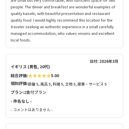
are small but very comfortable, with sufficient space for two
people. The dinner and breakfast are wonderful examples of
quality kaiseki, with beautiful presentation and restaurant
quality food. I would highly recommend this location for the
traveler seeking an authentic experience in a small carefully
managed accommodation, who values onsens and excellent
local foods.
日付: 2026年3月
イギリス (男性, 20代)
総合評価:
5.00
個別評価:
部屋 5, 風呂 5, 料理 5, 立地 5, 接客・サービス 5
プラン:
2食付プラン
- 件名なし -
- コメントはありません -