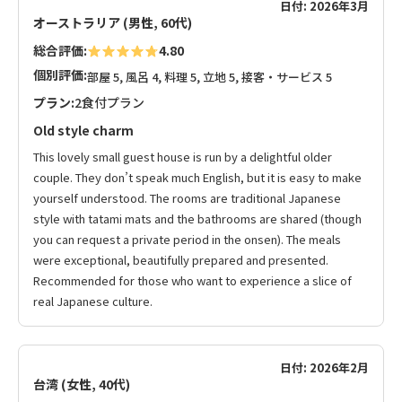
日付: 2026年3月
オーストラリア (男性, 60代)
総合評価:
4.80
個別評価:
部屋 5, 風呂 4, 料理 5, 立地 5, 接客・サービス 5
プラン:
2食付プラン
Old style charm
This lovely small guest house is run by a delightful older
couple. They don’t speak much English, but it is easy to make
yourself understood. The rooms are traditional Japanese
style with tatami mats and the bathrooms are shared (though
you can request a private period in the onsen). The meals
were exceptional, beautifully prepared and presented.
Recommended for those who want to experience a slice of
real Japanese culture.
日付: 2026年2月
台湾 (女性, 40代)