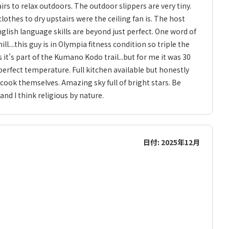
airs to relax outdoors. The outdoor slippers are very tiny.
lothes to dry upstairs were the ceiling fan is. The host
glish language skills are beyond just perfect. One word of
l....this guy is in Olympia fitness condition so triple the
 it's part of the Kumano Kodo trail...but for me it was 30
perfect temperature. Full kitchen available but honestly
ook themselves. Amazing sky full of bright stars. Be
 and I think religious by nature.
日付: 2025年12月