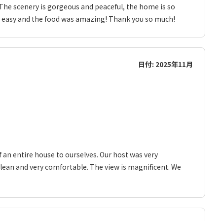
. The scenery is gorgeous and peaceful, the home is so
was easy and the food was amazing! Thank you so much!
日付: 2025年11月
of an entire house to ourselves. Our host was very
ean and very comfortable. The view is magnificent. We