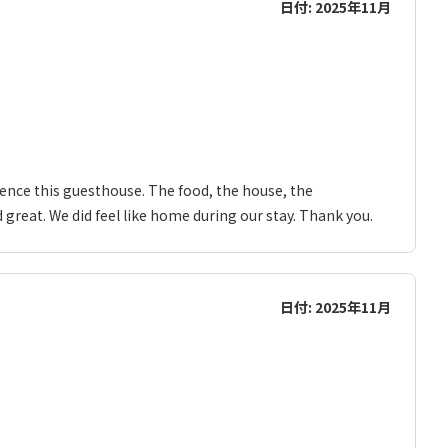
日付: 2025年11月
ience this guesthouse. The food, the house, the
great. We did feel like home during our stay. Thank you.
日付: 2025年11月