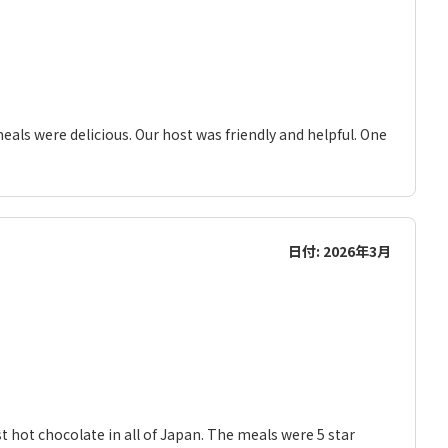
als were delicious. Our host was friendly and helpful. One
日付: 2026年3月
st hot chocolate in all of Japan. The meals were 5 star