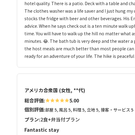
hotel quality. There is a patio. Deck with a table and ch
The clothes washer was a life saver and I just hung my c
stocks the fridge with beer and other beverages. His En
advice. When he says check out is a ten minute walk uphil
time. You will have to walk up the hill no matter what as
minutes. 😂. The bath tub is very deep and the water a 
the host meals are much better than most people can c
ready for an adventure of your life. The hike is peaceful
アメリカ合衆国 (女性, **代)
総合評価:
5.00
個別評価:
部屋 5, 風呂 5, 料理 5, 立地 5, 接客・サービス 5
プラン:
2食+弁当付プラン
Fantastic stay