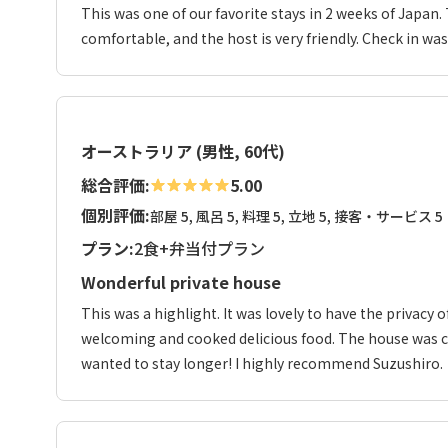
This was one of our favorite stays in 2 weeks of Japan
comfortable, and the host is very friendly. Check in 
オーストラリア (男性, 60代)
総合評価:
5.00
個別評価:
部屋 5, 風呂 5, 料理 5, 立地 5, 接客・サービス 5
プラン:
2食+弁当付プラン
Wonderful private house
This was a highlight. It was lovely to have the privacy 
welcoming and cooked delicious food. The house was cl
wanted to stay longer! I highly recommend Suzushiro.