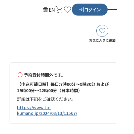
カ
お
EN
ログイン
ー
気
ト
に
入
り
お気に入りに追加
予約受付時間外です。
【申込可能日時】毎日:7時00分～9時30分 および
19時00分～22時00分（日本時間）
詳細は下記をご確認ください。
https://www.tb-
kumano.jp/2024/03/13/11567/