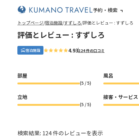
予約・検索
前
ペ
ペ
ペ
ペ
次
前
ペ
ペ
ペ
ペ
次
トップページ
宿泊施設
すずしろ
評価とレビュー : すずしろ
の
ー
ー
ー
ー
の
の
ー
ー
ー
ー
の
ペ
ジ
ジ
ジ
ジ
ペ
ペ
ジ
ジ
ジ
ジ
ペ
評価とレビュー : すずしろ
ー
目
目
目
目
ー
ー
目
目
目
目
ー
ジ
へ
へ
へ
へ
ジ
ジ
へ
へ
へ
へ
ジ
へ
へ
へ
へ
4.93
宿泊施設
124 件の口コミ
部屋
風呂
(
5
/ 5)
立地
接客・サービス
(
5
/ 5)
検索結果: 124 件のレビューを表示